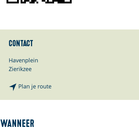
Contact
Havenplein
Zierikzee
n
Plan je route
a
a
r
W
Wanneer
a
n