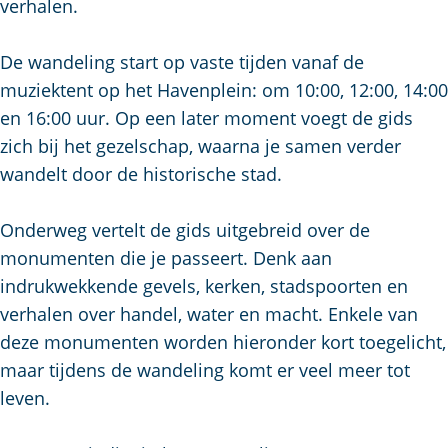
u
g
verhalen.
t
p
i
e
s
a
d
De wandeling start op vaste tijden vanaf de
c
g
i
muziektent op het Havenplein: om 10:00, 12:00, 14:00
h
e
g
en 16:00 uur. Op een later moment voegt de gids
e
e
zich bij het gezelschap, waarna je samen verder
n
t
wandelt door de historische stad.
S
a
e
a
Onderweg vertelt de gids uitgebreid over de
i
l
monumenten die je passeert. Denk aan
t
:
indrukwekkende gevels, kerken, stadspoorten en
e
N
verhalen over handel, water en macht. Enkele van
e
deze monumenten worden hieronder kort toegelicht,
d
maar tijdens de wandeling komt er veel meer tot
e
leven.
r