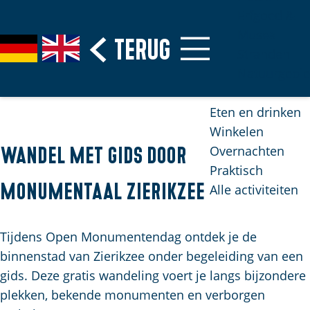
Erfgoed &
Musea
G
Terug
S
G
G
Stranden
a
e
e
o
Natuurgebi
n
l
h
t
a
e
e
o
Eten en drinken
a
c
n
t
Winkelen
r
t
S
h
Overnachten
Wandel met gids door
d
e
i
e
Praktisch
e
e
e
E
monumentaal Zierikzee
Alle activiteiten
h
r
z
n
o
t
u
g
m
Tijdens Open Monumentendag ontdek je de
a
r
l
e
binnenstad van Zierikzee onder begeleiding van een
a
d
i
p
gids. Deze gratis wandeling voert je langs bijzondere
l
e
s
H
a
plekken, bekende monumenten en verborgen
u
h