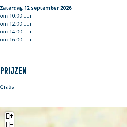
d
Zaterdag 12 september 2026
e
om 10.00 uur
l
om 12.00 uur
m
om 14.00 uur
e
om 16.00 uur
t
g
i
Prijzen
d
s
d
Gratis
o
o
r
+
m
−
o