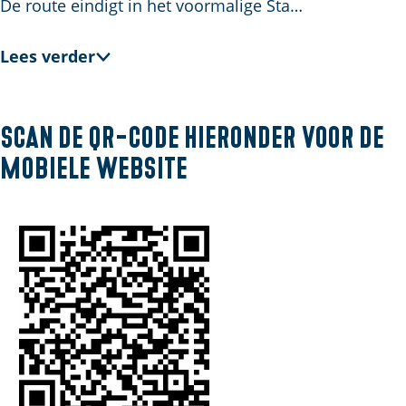
l
De route eindigt in het voormalige Sta…
a
n
Lees verder
d
s
Scan de QR-code hieronder voor de
mobiele website