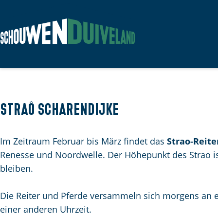
G
e
h
e
n
Straô Scharendijke
S
i
Im Zeitraum Februar bis März findet das
Strao-Reite
e
Renesse und Noordwelle. Der Höhepunkt des Strao is
z
bleiben.
u
r
Die Reiter und Pferde versammeln sich morgens an e
H
einer anderen Uhrzeit.
o