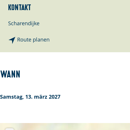
Kontakt
Scharendijke
b
Route planen
i
s
S
t
Wann
r
a
ô
Samstag, 13. märz 2027
S
c
h
a