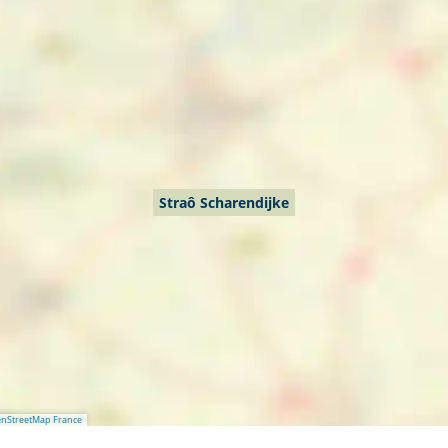
Straô Scharendijke
nStreetMap France