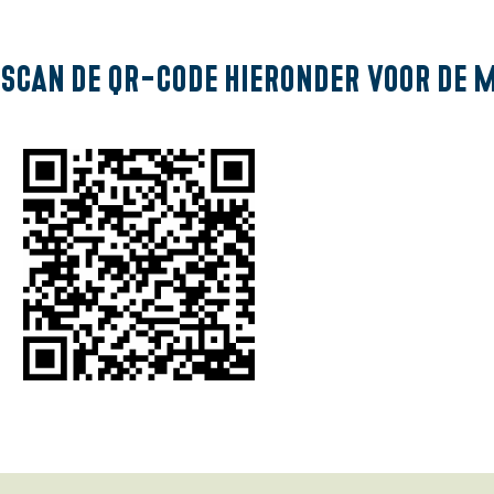
m
e
Scan de QR-code hieronder voor de 
p
a
g
e