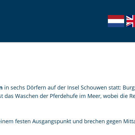
S
G
G
p
a
o
r
n
t
a
a
o
c
a
t
h
r
h
e
d
e
a
e
E
u
N
n
n
in sechs Dörfern auf der Insel Schouwen statt: Bur
s
e
g
t das Waschen der Pferdehufe im Meer, wobei die Re
w
d
l
ä
e
i
h
r
s
inem festen Ausgangspunkt und brechen gegen Mittag
l
l
h