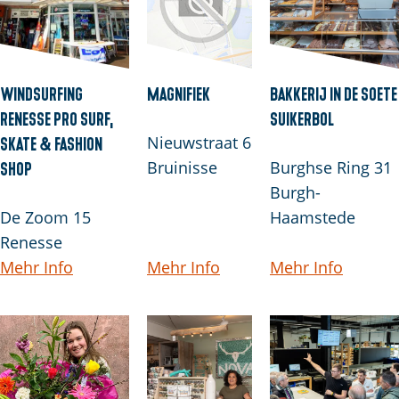
e
e
:
h
D
m
e
e
Windsurfing
Magnifiek
Bakkerij In de Soete
u
Renesse Pro Surf,
Suikerbol
n
t
Nieuwstraat 6
Skate & Fashion
?
s
Bruinisse
Burghse Ring 31
Shop
c
Burgh-
h
De Zoom 15
Haamstede
Renesse
Mehr Info
Mehr Info
Mehr Info