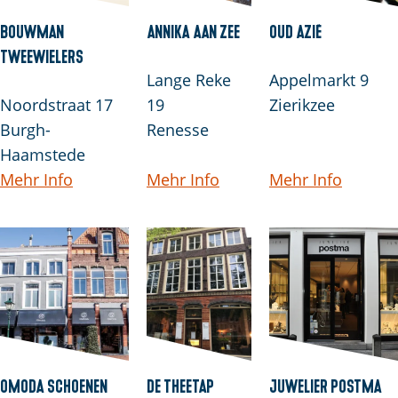
Bouwman
Annika aan zee
Oud Azië
Tweewielers
Lange Reke
Appelmarkt 9
Noordstraat 17
19
Zierikzee
Burgh-
Renesse
Haamstede
Mehr Info
Mehr Info
Mehr Info
Omoda Schoenen
De Theetap
Juwelier Postma