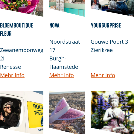
Bloemboutique
Nova
YourSurprise
Fleur
Noordstraat
Gouwe Poort 3
Zeeanemoonweg
17
Zierikzee
2I
Burgh-
Renesse
Haamstede
Mehr Info
Mehr Info
Mehr Info