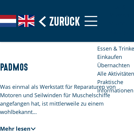
Erbe &
Museen
G
Zurück
S
G
G
Stranden
e
p
a
o
Naturgebi
h
r
n
t
e
a
a
o
Essen & Trink
n
c
a
t
Einkaufen
S
h
r
h
Übernachten
Padmos
i
e
d
e
Alle Aktivitäte
e
a
e
E
Praktische
z
u
N
n
Was einmal als Werkstatt für Reparaturen von
Informationen
u
s
e
g
Motoren und Seilwinden für Muschelschiffe
r
w
d
l
angefangen hat, ist mittlerweile zu einem
H
ä
e
i
wohlbekannt…
o
h
r
s
m
l
l
h
Mehr lesen