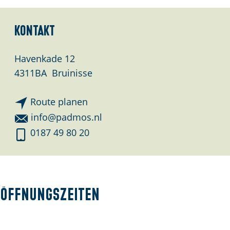
e
:
Kontakt
D
e
Havenkade 12
u
4311BA
Bruinisse
t
s
b
Route planen
c
i
b
info@padmos.nl
h
s
i
P
0187 49 80 20
P
s
a
a
P
d
d
a
m
m
d
o
Öffnungszeiten
o
m
s
s
o