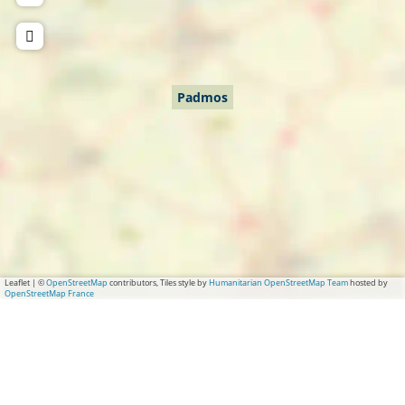
Padmos
Leaflet
|
©
OpenStreetMap
contributors, Tiles style by
Humanitarian OpenStreetMap Team
hosted by
OpenStreetMap France