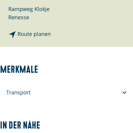
Rampweg Klokje
Renesse
b
Route planen
i
s
S
t
Merkmale
r
a
n
Transport
d
'
t
In der Nähe
K