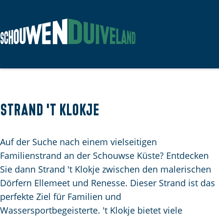
G
e
h
e
n
Strand 't Klokje
S
i
Auf der Suche nach einem vielseitigen
e
Familienstrand an der Schouwse Küste? Entdecken
z
Sie dann Strand 't Klokje zwischen den malerischen
u
Dörfern Ellemeet und Renesse. Dieser Strand ist das
r
perfekte Ziel für Familien und
H
Wassersportbegeisterte. 't Klokje bietet viele
o