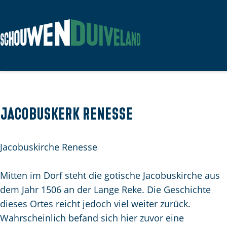
G
e
h
e
n
Jacobuskerk Renesse
S
i
Jacobuskirche Renesse
e
z
Mitten im Dorf steht die gotische Jacobuskirche aus
u
dem Jahr 1506 an der Lange Reke. Die Geschichte
r
dieses Ortes reicht jedoch viel weiter zurück.
H
Wahrscheinlich befand sich hier zuvor eine
o