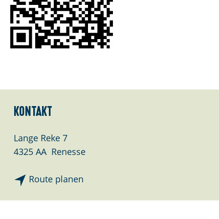
Kontakt
Lange Reke 7
4325 AA
Renesse
b
Route planen
i
s