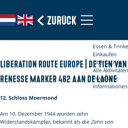
Erbe &
Museen
G
Zurück
S
G
G
Stranden
e
p
a
o
Naturgebi
h
r
n
t
e
a
a
o
Essen & Trink
n
c
a
t
Einkaufen
S
h
r
h
Übernachten
Liberation route Europe | De tien van
i
e
d
e
Alle Aktivitäte
e
a
e
E
Renesse Marker 482 aan de Laône
Praktische
z
u
N
n
Informationen
u
s
e
g
r
12. Schloss Moermond
w
d
l
H
ä
e
i
o
Am 10. Dezember 1944 wurden zehn
h
r
s
m
Widerstandskämpfer, bekannt als die
Zehn von
l
l
h