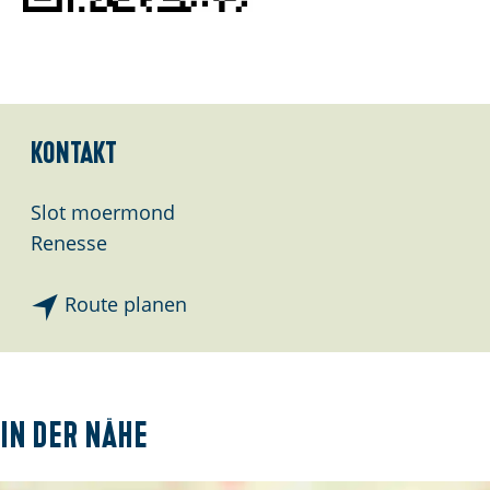
e
:
D
e
u
Kontakt
t
s
Slot moermond
c
Renesse
h
b
Route planen
i
s
L
i
In der Nähe
b
e