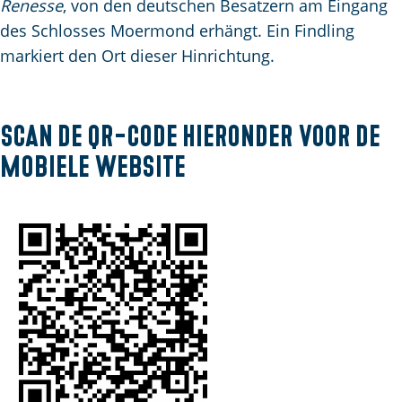
e
Renesse
, von den deutschen Besatzern am Eingang
e
a
p
p
des Schlosses Moermond erhängt. Ein Findling
n
n
a
A
a
markiert den Ort dieser Hinrichtung.
d
g
k
g
s
e
t
e
e
u
Scan de QR-code hieronder voor de
p
e
a
mobiele website
l
g
l
i
e
n
S
a
p
r
a
c
h