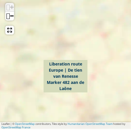
+
r
a
−
t
i
o
n
r
o
Liberation route
Europe | De tien
u
van Renesse
t
Marker 482 aan de
e
Laône
E
u
r
o
Leaflet
|
©
OpenStreetMap
contributors, Tiles style by
Humanitarian OpenStreetMap Team
hosted by
OpenStreetMap France
p