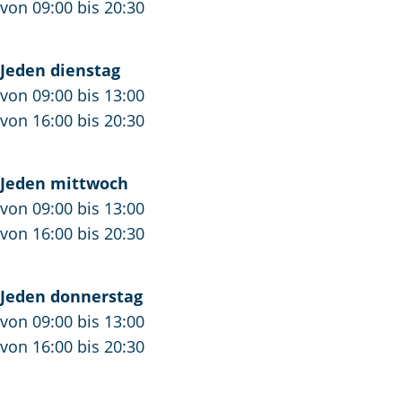
b
e
S
von 09:00 bis 20:30
S
b
p
p
S
o
Jeden dienstag
o
p
r
von 09:00 bis 13:00
r
o
t
von 16:00 bis 20:30
t
r
s
s
t
s
Jeden mittwoch
von 09:00 bis 13:00
von 16:00 bis 20:30
Jeden donnerstag
von 09:00 bis 13:00
von 16:00 bis 20:30