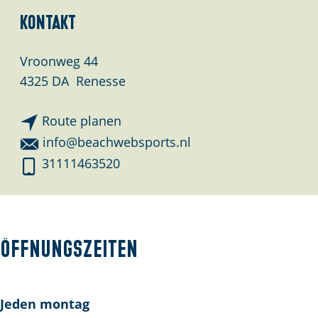
Kontakt
Vroonweg 44
4325 DA
Renesse
b
Route planen
i
b
info@beachwebsports.nl
s
i
B
31111463520
B
s
e
e
B
a
a
e
c
c
a
h
Öffnungszeiten
h
c
w
w
h
e
e
w
b
Jeden montag