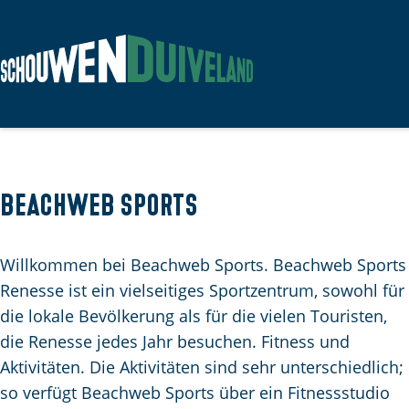
G
e
h
e
n
Beachweb Sports
S
i
Willkommen bei Beachweb Sports. Beachweb Sports
e
Renesse ist ein vielseitiges Sportzentrum, sowohl für
z
die lokale Bevölkerung als für die vielen Touristen,
u
die Renesse jedes Jahr besuchen. Fitness und
r
Aktivitäten. Die Aktivitäten sind sehr unterschiedlich;
H
so verfügt Beachweb Sports über ein Fitnessstudio
o