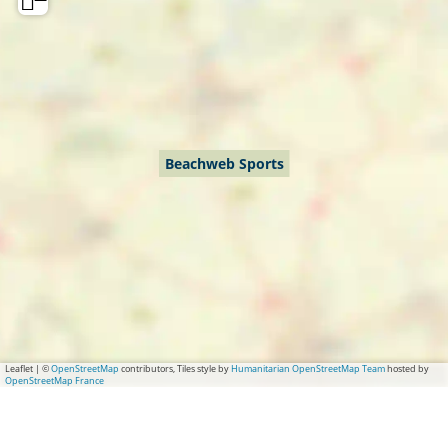
Beachweb Sports
Leaflet
|
©
OpenStreetMap
contributors, Tiles style by
Humanitarian OpenStreetMap Team
hosted by
OpenStreetMap France