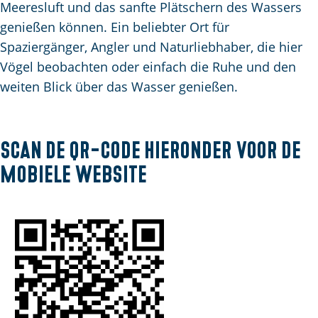
Meeresluft und das sanfte Plätschern des Wassers
m
genießen können. Ein beliebter Ort für
e
Spaziergänger, Angler und Naturliebhaber, die hier
p
Vögel beobachten oder einfach die Ruhe und den
a
weiten Blick über das Wasser genießen.
g
e
Scan de QR-code hieronder voor de
mobiele website