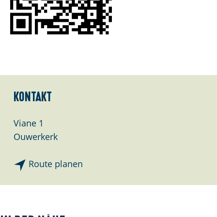
Kontakt
Viane 1
Ouwerkerk
b
Route planen
i
s
D