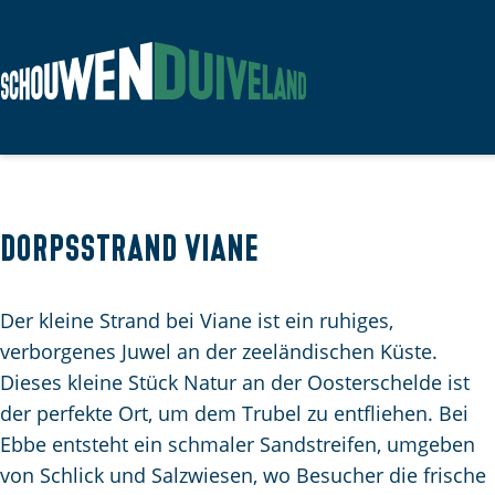
G
e
h
e
n
Dorpsstrand Viane
S
i
Der kleine Strand bei Viane ist ein ruhiges,
e
verborgenes Juwel an der zeeländischen Küste.
z
Dieses kleine Stück Natur an der Oosterschelde ist
u
der perfekte Ort, um dem Trubel zu entfliehen. Bei
r
Ebbe entsteht ein schmaler Sandstreifen, umgeben
H
von Schlick und Salzwiesen, wo Besucher die frische
o