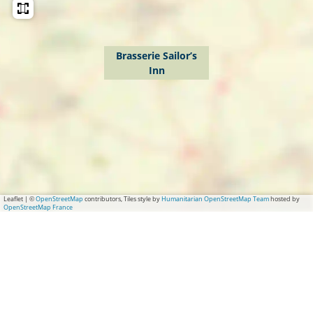
Brasserie Sailor’s
Inn
Leaflet
|
©
OpenStreetMap
contributors, Tiles style by
Humanitarian OpenStreetMap Team
hosted by
OpenStreetMap France