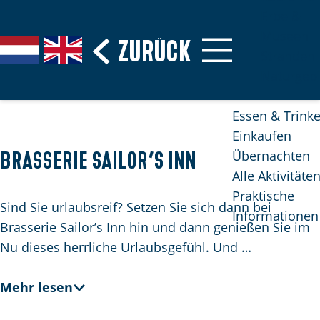
Erbe &
Museen
G
Zurück
S
G
G
Stranden
e
p
a
o
Naturgebi
h
r
n
t
e
a
a
o
Essen & Trink
n
c
a
t
Einkaufen
S
h
r
h
Übernachten
Brasserie Sailor’s Inn
i
e
d
e
Alle Aktivitäte
e
a
e
E
Praktische
z
u
N
n
Sind Sie urlaubsreif? Setzen Sie sich dann bei
Informationen
u
s
e
g
Brasserie Sailor’s Inn hin und dann genießen Sie im
r
w
d
l
Nu dieses herrliche Urlaubsgefühl. Und …
H
ä
e
i
o
h
r
s
Mehr lesen
m
l
l
h