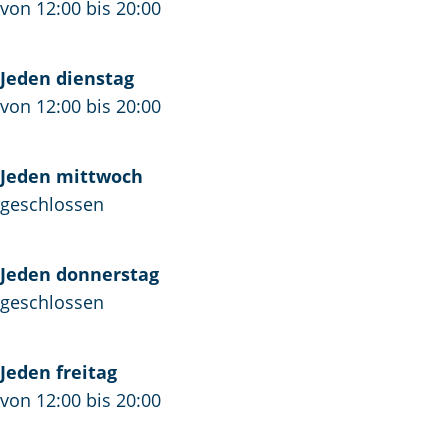
i
r
e
von 12:00 bis 20:00
e
i
S
S
e
a
Jeden dienstag
a
S
i
von 12:00 bis 20:00
i
a
l
l
i
o
o
l
r
Jeden mittwoch
r
o
’
geschlossen
’
r
s
s
’
I
Jeden donnerstag
I
s
n
geschlossen
n
I
n
n
n
n
Jeden freitag
von 12:00 bis 20:00