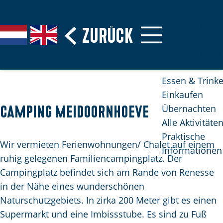
Erbe &
Museen
G
Zurück
S
G
G
Stranden
e
p
a
o
Naturgebi
h
r
n
t
e
a
a
o
Essen & Trink
n
c
a
t
Einkaufen
S
h
r
h
Übernachten
Camping Meidoornhoeve
i
e
d
e
Alle Aktivitäte
e
a
e
E
Praktische
z
u
N
n
Wir vermieten Ferienwohnungen/ Chalet auf einem
Informationen
u
s
e
g
ruhig gelegenen Familiencampingplatz. Der
r
w
d
l
Campingplatz befindet sich am Rande von Renesse
H
ä
e
i
in der Nähe eines wunderschönen
o
h
r
s
Naturschutzgebiets. In zirka 200 Meter gibt es einen
m
l
l
h
Supermarkt und eine Imbissstube. Es sind zu Fuß