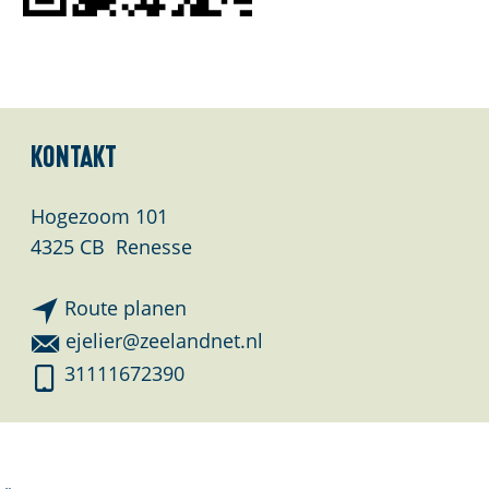
e
:
D
e
u
Kontakt
t
s
Hogezoom 101
c
4325 CB
Renesse
h
b
Route planen
i
b
ejelier@zeelandnet.nl
s
i
C
31111672390
C
s
a
a
C
m
m
a
p