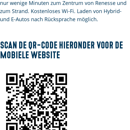
e
e
a
p
nur wenige Minuten zum Zentrum von Renesse und
p
n
n
a
zum Strand. Kostenloses Wi-Fi. Laden von Hybrid-
A
a
d
g
und E-Autos nach Rücksprache möglich.
k
g
s
e
t
e
e
u
p
Scan de QR-code hieronder voor de
e
a
mobiele website
l
g
l
i
e
n
S
a
p
r
a
c
h