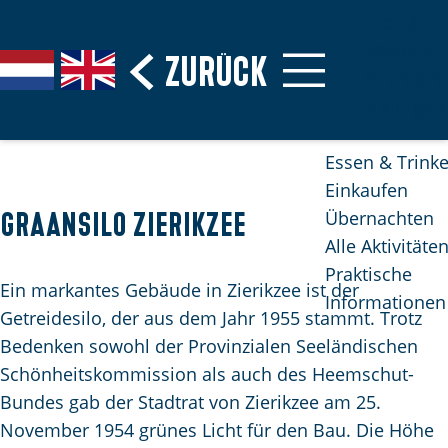
Erbe &
Museen
G
Zurück
S
G
G
Stranden
e
p
a
o
Naturgebi
h
r
n
t
e
a
a
o
Essen & Trink
n
c
a
t
Einkaufen
S
h
r
h
Übernachten
Graansilo Zierikzee
i
e
d
e
Alle Aktivitäte
e
a
e
E
Praktische
z
u
N
n
Ein markantes Gebäude in Zierikzee ist der
Informationen
u
s
e
g
Getreidesilo, der aus dem Jahr 1955 stammt. Trotz
r
w
d
l
Bedenken sowohl der Provinzialen Seeländischen
H
ä
e
i
Schönheitskommission als auch des Heemschut-
o
h
r
s
Bundes gab der Stadtrat von Zierikzee am 25.
m
l
l
h
November 1954 grünes Licht für den Bau. Die Höhe