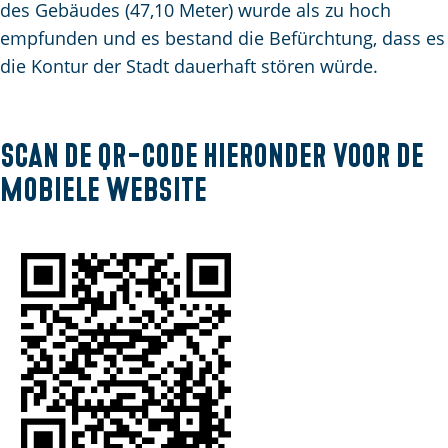
e
e
a
p
des Gebäudes (47,10 Meter) wurde als zu hoch
p
n
n
a
empfunden und es bestand die Befürchtung, dass es
A
a
d
g
die Kontur der Stadt dauerhaft stören würde.
k
g
s
e
t
e
e
u
p
Scan de QR-code hieronder voor de
e
a
mobiele website
l
g
l
i
e
n
S
a
p
r
a
c
h