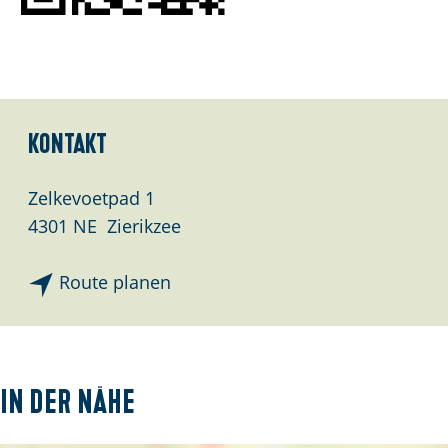
e
:
D
e
u
Kontakt
t
s
Zelkevoetpad 1
c
4301 NE
Zierikzee
h
b
Route planen
i
s
G
r
In der Nähe
a