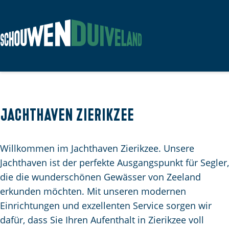
G
e
h
e
n
Jachthaven Zierikzee
S
i
Willkommen im Jachthaven Zierikzee. Unsere
e
Jachthaven ist der perfekte Ausgangspunkt für Segler,
z
die die wunderschönen Gewässer von Zeeland
u
erkunden möchten. Mit unseren modernen
r
Einrichtungen und exzellenten Service sorgen wir
H
dafür, dass Sie Ihren Aufenthalt in Zierikzee voll
o