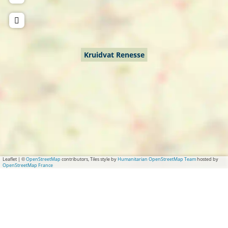
Kruidvat Renesse
Leaflet
|
©
OpenStreetMap
contributors, Tiles style by
Humanitarian OpenStreetMap Team
hosted by
OpenStreetMap France