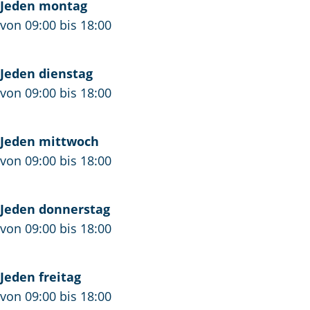
a
v
t
Jeden montag
t
a
R
von 09:00 bis 18:00
R
t
e
e
R
n
Jeden dienstag
n
e
e
von 09:00 bis 18:00
e
n
s
s
e
s
s
s
e
Jeden mittwoch
e
s
von 09:00 bis 18:00
e
Jeden donnerstag
von 09:00 bis 18:00
Jeden freitag
von 09:00 bis 18:00