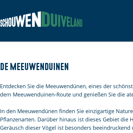
G
e
h
e
n
De Meeuwenduinen
S
i
Entdecken Sie die Meeuwendünen, eines der schöns
e
dem Meeuwenduinen-Route und genießen Sie die at
z
u
In den Meeuwendünen finden Sie einzigartige Natur
r
Pflanzenarten. Darüber hinaus ist dieses Gebiet di
H
Geräusch dieser Vögel ist besonders beeindruckend 
o