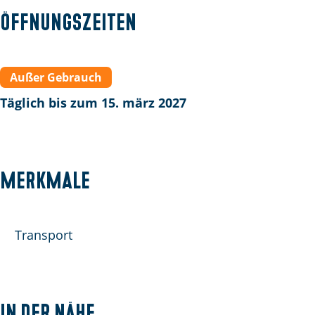
e
Öffnungszeiten
M
e
e
Außer Gebrauch
u
Täglich bis zum 15. märz 2027
w
e
n
d
Merkmale
u
i
n
Transport
e
n
In der Nähe