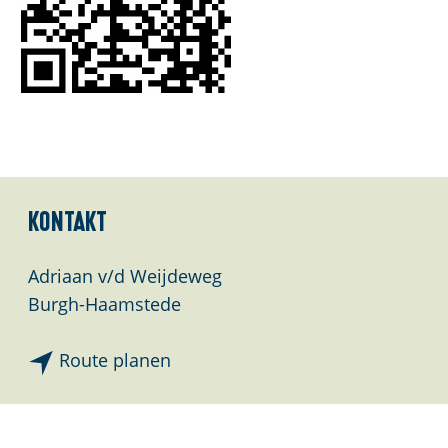
Kontakt
Adriaan v/d Weijdeweg
Burgh-Haamstede
b
Route planen
i
s
D