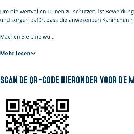
m
Um die wertvollen Dünen zu schützen, ist Beweidung
e
und sorgen dafür, dass die anwesenden Kaninchen ni
p
a
Machen Sie eine wu…
g
e
Mehr lesen
Scan de QR-code hieronder voor de 