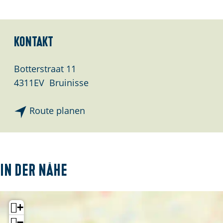
e
:
D
Kontakt
e
u
Botterstraat 11
t
4311EV
Bruinisse
s
c
b
Route planen
h
i
s
W
a
In der Nähe
n
d
+
e
l
−