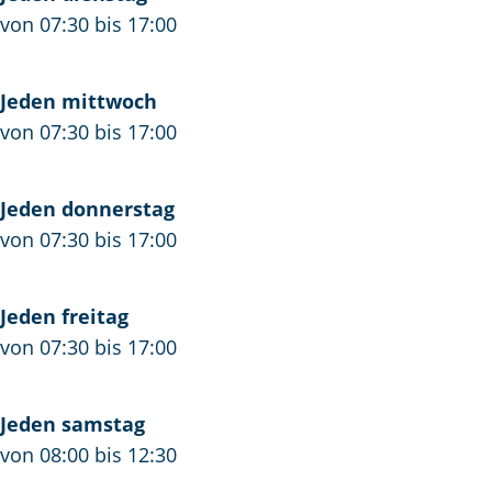
f
j
S
von 07:30 bis 17:00
S
f
l
l
S
a
a
l
g
Jeden mittwoch
g
a
e
von 07:30 bis 17:00
e
g
r
r
e
Jeden donnerstag
r
von 07:30 bis 17:00
Jeden freitag
von 07:30 bis 17:00
Jeden samstag
von 08:00 bis 12:30