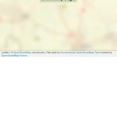
Leaflet
|
©
OpenStreetMap
contributors, Tiles style by
Humanitarian OpenStreetMap Team
hosted by
OpenStreetMap France