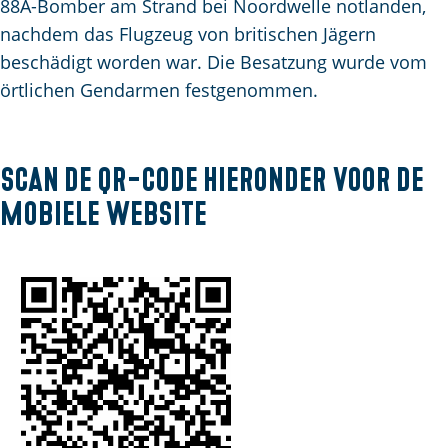
e
88A-Bomber am Strand bei Noordwelle notlanden,
e
a
p
p
nachdem das Flugzeug von britischen Jägern
n
n
a
A
a
beschädigt worden war. Die Besatzung wurde vom
d
g
k
g
örtlichen Gendarmen festgenommen.
s
e
t
e
e
u
p
e
Scan de QR-code hieronder voor de
a
l
g
mobiele website
l
i
e
n
S
a
p
r
a
c
h