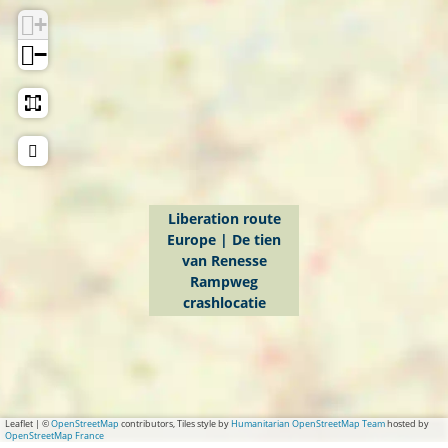
+
r
a
−
t
i
o
n
r
o
Liberation route
Europe | De tien
u
van Renesse
t
Rampweg
e
crashlocatie
E
u
r
o
Leaflet
|
©
OpenStreetMap
contributors, Tiles style by
Humanitarian OpenStreetMap Team
hosted by
OpenStreetMap France
p