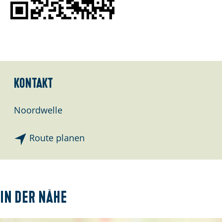
e
:
D
e
u
t
Kontakt
s
c
Noordwelle
h
b
Route planen
i
s
L
i
In der Nähe
b
e