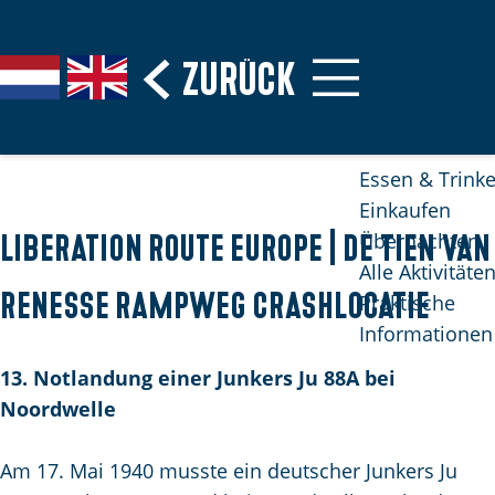
Erbe &
Museen
G
Zurück
S
G
G
Stranden
e
p
a
o
Naturgebi
h
r
n
t
e
a
a
o
Essen & Trink
n
c
a
t
Einkaufen
S
h
r
h
Übernachten
Liberation route Europe | De tien van
i
e
d
e
Alle Aktivitäte
e
a
e
E
Renesse Rampweg crashlocatie
Praktische
z
u
N
n
Informationen
u
s
e
g
r
13. Notlandung einer Junkers Ju 88A bei
w
d
l
H
Noordwelle
ä
e
i
o
h
r
s
m
Am 17. Mai 1940 musste ein deutscher Junkers Ju
l
l
h