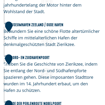
s
e
m
jahrhundertelang der Motor hinter dem
t
r
a
Wohlstand der Stadt.
e
k
r
r
k
M
Museumhaven Zeeland / Oude Haven
9
t
t
u
Bewundern Sie eine schöne Flotte altertümlicher
o
s
Schiffe im mittelalterlichen Hafen der
r
e
denkmalgeschützten Stadt Zierikzee.
e
u
n
m
N
Noord- en Zuidhavenpoort
1
'
h
o
Erleben Sie die Geschichte von Zierikzee, indem
0
'
a
o
Sie entlang der Nord- und Südhafenpforte
D
v
r
spazieren gehen. Diese imposanten Stadttore
e
e
d
wurden im 14. Jahrhundert erbaut, um den
D
n
-
Hafen zu schützen.
i
Z
e
k
e
n
E
Ende der Perlenroute Nobelpoort
1