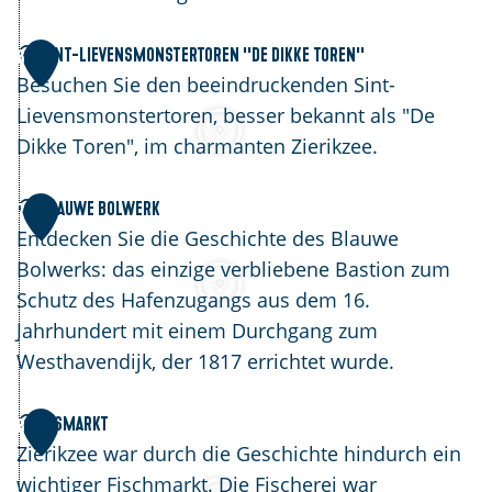
m
s
Z
t
S
Sint-Lievensmonstertoren ''De Dikke Toren''
6
i
e
i
Besuchen Sie den beeindruckenden Sint-
e
e
n
Lievensmonstertoren, besser bekannt als "De
r
n
t
Dikke Toren", im charmanten Zierikzee.
i
-
k
L
B
Blauwe Bolwerk
7
z
i
l
Entdecken Sie die Geschichte des Blauwe
e
e
a
Bolwerks: das einzige verbliebene Bastion zum
e
v
u
Schutz des Hafenzugangs aus dem 16.
e
w
Jahrhundert mit einem Durchgang zum
n
e
Westhavendijk, der 1817 errichtet wurde.
s
B
m
o
V
Vismarkt
8
o
l
i
Zierikzee war durch die Geschichte hindurch ein
n
w
s
wichtiger Fischmarkt. Die Fischerei war