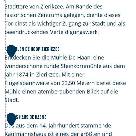
l
Stadttore von Zierikzee. Am Rande des
p
historischen Zentrums gelegen, diente dieses
o
Tor einst als wichtiger Zugang zur Stadt und als
o
beeindruckendes Verteidigungswerk.
r
t
M
Molen De Hoop Zierikzee
2
o
Entdecken Sie die Mühle De Haan, eine
l
wunderschöne runde Steinkornmühle aus dem
e
Jahr 1874 in Zierikzee. Mit einer
n
Flügelspannweite von 23,50 Metern bietet diese
D
Mühle einen atemberaubenden Blick auf die
e
Stadt.
H
o
D
Das Haus de Haene
3
o
a
Das aus dem 14. Jahrhundert stammende
p
s
Kaufmannshaus ist eines der größten und