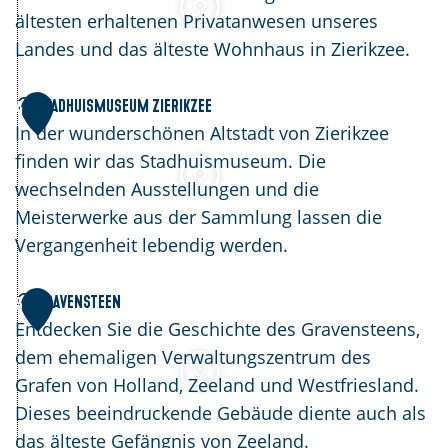
Z
H
ältesten erhaltenen Privatanwesen unseres
i
a
Landes und das älteste Wohnhaus in Zierikzee.
e
u
r
s
S
Stadhuismuseum Zierikzee
4
i
d
t
In der wunderschönen Altstadt von Zierikzee
k
e
a
finden wir das Stadhuismuseum. Die
z
H
d
wechselnden Ausstellungen und die
e
a
h
Meisterwerke aus der Sammlung lassen die
e
e
u
Vergangenheit lebendig werden.
n
i
e
s
G
Gravensteen
5
m
r
Entdecken Sie die Geschichte des Gravensteens,
u
a
dem ehemaligen Verwaltungszentrum des
s
v
Grafen von Holland, Zeeland und Westfriesland.
e
e
Dieses beeindruckende Gebäude diente auch als
u
n
das älteste Gefängnis von Zeeland.