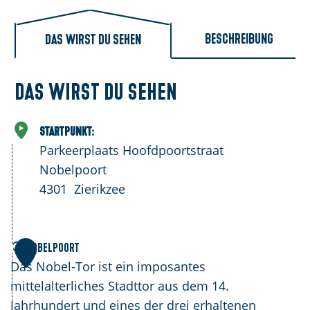
e
:
Beschreibung
Das wirst du sehen
D
e
u
Das wirst du sehen
t
s
Startpunkt:
c
Parkeerplaats Hoofdpoortstraat
h
Nobelpoort
4301
Zierikzee
N
Nobelpoort
1
o
Das Nobel-Tor ist ein imposantes
b
mittelalterliches Stadttor aus dem 14.
e
Jahrhundert und eines der drei erhaltenen