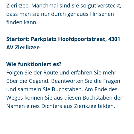
e
e
a
p
Zierikzee. Manchmal sind sie so gut versteckt,
p
n
n
a
dass man sie nur durch genaues Hinsehen
A
a
d
g
finden kann.
k
g
s
e
t
e
e
Startort: Parkplatz Hoofdpoortstraat, 4301
u
p
AV Zierikzee
e
a
l
g
Wie funktioniert es?
l
i
Folgen Sie der Route und erfahren Sie mehr
e
n
über die Gegend. Beantworten Sie die Fragen
S
a
und sammeln Sie Buchstaben. Am Ende des
p
Weges können Sie aus diesen Buchstaben den
r
Namen eines Dichters aus Zierikzee bilden.
a
c
h