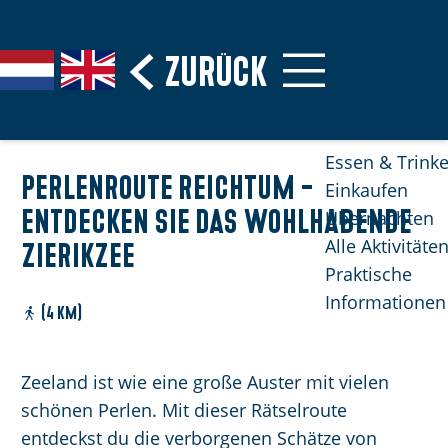
Erbe &
Museen
G
Zurück
S
G
G
Stranden
e
p
a
o
Naturgebi
h
r
n
t
e
a
a
o
Essen & Trink
n
c
a
t
Perlenroute Reichtum -
Einkaufen
S
h
r
h
Entdecken Sie das wohlhabende
Übernachten
i
e
d
e
Alle Aktivitäte
Zierikzee
e
a
e
E
Praktische
z
u
N
n
Informationen
u
s
e
g
(4 km)
r
w
d
l
H
ä
e
i
Zeeland ist wie eine große Auster mit vielen
o
h
r
s
schönen Perlen. Mit dieser Rätselroute
m
l
l
h
entdeckst du die verborgenen Schätze von