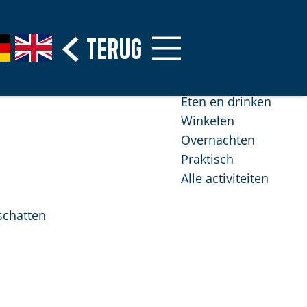
Fietsen
Erfgoed & Musea
Terug
G
Stranden
o
Natuurgebieden
t
o
Eten en drinken
t
Winkelen
h
Overnachten
e
Praktisch
E
Alle activiteiten
n
schatten
g
l
i
s
h