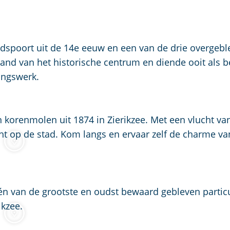
l
a
n
d
spoort uit de 14e eeuw en een van de drie overgebl
s
rand van het historische centrum en diende ooit als b
ingswerk.
korenmolen uit 1874 in Zierikzee. Met een vlucht va
 op de stad. Kom langs en ervaar zelf de charme va
n van de grootste en oudst bewaard gebleven particu
ikzee.