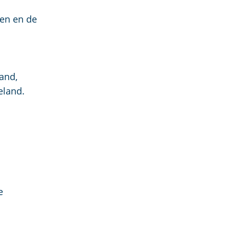
gen en de
and,
eland.
e