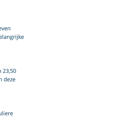
even
elangrijke
n 23,50
n deze
liere