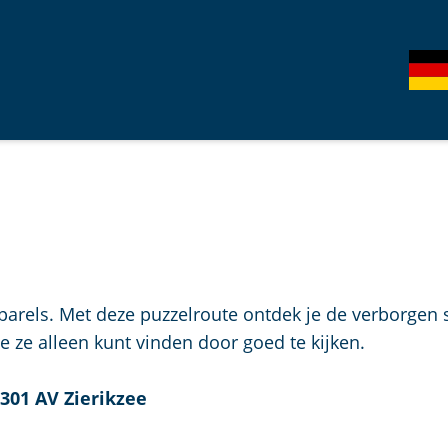
S
G
e
e
l
h
e
e
c
n
t
S
e
i
e
e
r
z
 parels. Met deze puzzelroute ontdek je de verborgen 
t
u
e ze alleen kunt vinden door goed te kijken.
a
r
a
d
4301 AV Zierikzee
l
e
H
u