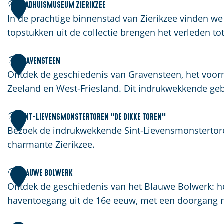
o
d
S
Stadhuismuseum Zierikzee
4
p
e
t
In de prachtige binnenstad van Zierikzee vinden w
Z
H
a
topstukken uit de collectie brengen het verleden tot
i
a
d
e
e
h
G
Gravensteen
5
r
n
u
r
Ontdek de geschiedenis van Gravensteen, het voorm
i
e
i
a
Zeeland en West-Friesland. Dit indrukwekkende ge
k
s
v
z
m
e
S
Sint-Lievensmonstertoren ''De Dikke Toren''
6
e
u
n
i
Bezoek de indrukwekkende Sint-Lievensmonstertoren
e
s
s
n
charmante Zierikzee.
e
t
t
u
e
-
B
Blauwe Bolwerk
7
m
e
L
l
Ontdek de geschiedenis van het Blauwe Bolwerk: h
Z
n
i
a
haventoegang uit de 16e eeuw, met een doorgang n
i
e
u