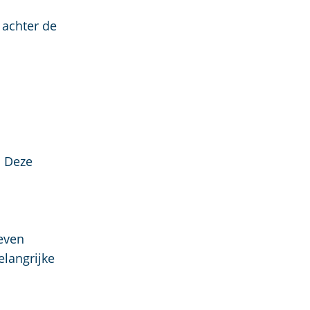
 achter de
. Deze
even
elangrijke