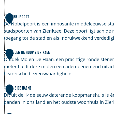
N
Nobelpoort
1
o
De Nobelpoort is een imposante middeleeuwse stad
b
stadspoorten van Zierikzee. Deze poort ligt aan de 
e
toegang tot de stad en als indrukwekkend verdedig
l
p
M
Molen De Hoop Zierikzee
2
o
o
Ontdek Molen De Haan, een prachtige ronde stenen 
o
l
meter biedt deze molen een adembenemend uitzicht
r
e
historische bezienswaardigheid.
t
n
D
H
Huis de Haene
3
e
u
Dit uit de 14de eeuw daterende koopmanshuis is éé
H
i
panden in ons land en het oudste woonhuis in Zier
o
s