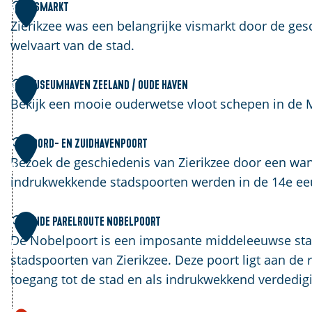
e
v
w
V
Vismarkt
8
r
e
e
i
Zierikzee was een belangrijke vismarkt door de ge
i
n
B
s
welvaart van de stad.
k
s
o
m
z
m
l
a
M
Museumhaven Zeeland / Oude Haven
9
e
o
w
r
u
Bekijk een mooie ouderwetse vloot schepen in de
e
n
e
k
s
s
r
t
e
N
Noord- en Zuidhavenpoort
1
t
k
u
o
Bezoek de geschiedenis van Zierikzee door een wa
0
e
m
o
indrukwekkende stadspoorten werden in de 14e e
r
h
r
t
a
d
E
Einde Parelroute Nobelpoort
1
o
v
-
i
De Nobelpoort is een imposante middeleeuwse stad
1
r
e
e
n
stadspoorten van Zierikzee. Deze poort ligt aan de 
e
n
n
d
toegang tot de stad en als indrukwekkend verdedig
n
Z
Z
e