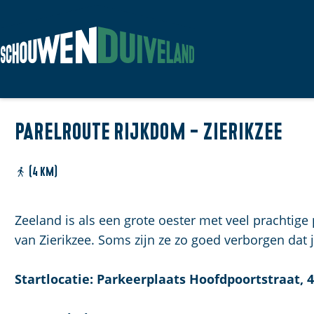
G
a
n
Parelroute Rijkdom - Zierikzee
a
a
r
(4 km)
d
e
Zeeland is als een grote oester met veel prachtige
h
van Zierikzee. Soms zijn ze zo goed verborgen dat j
o
m
Startlocatie: Parkeerplaats Hoofdpoortstraat, 
e
p