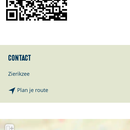
l
a
n
d
s
Contact
Zierikzee
n
Plan je route
a
a
r
A
+