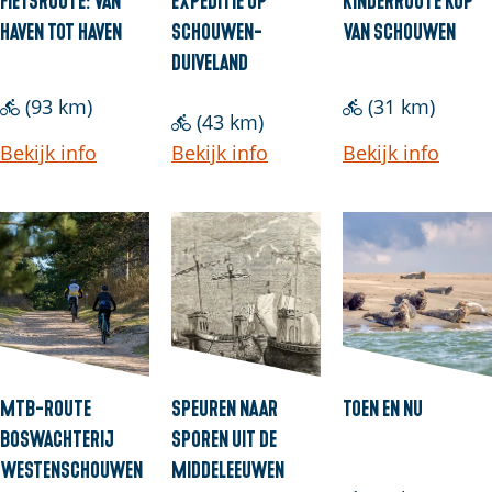
l
a
e
:
haven tot haven
Schouwen-
van Schouwen
a
v
l
Duiveland
n
e
a
n
d
n
(93 km)
(31 km)
(43 km)
s
d
Bekijk info
Bekijk info
Bekijk info
MTB-route
Speuren naar
Toen en Nu
Boswachterij
sporen uit de
Westenschouwen
middeleeuwen