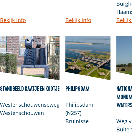
Burgh
Haam
Bekijk info
Bekijk info
Bekijk
Standbeeld Kaatje en Kootje
Philipsdam
Nation
Monum
Westenschouwenseweg
Philipsdam
Waters
Westenschouwen
(N257)
Bruinisse
Weg v
Buite