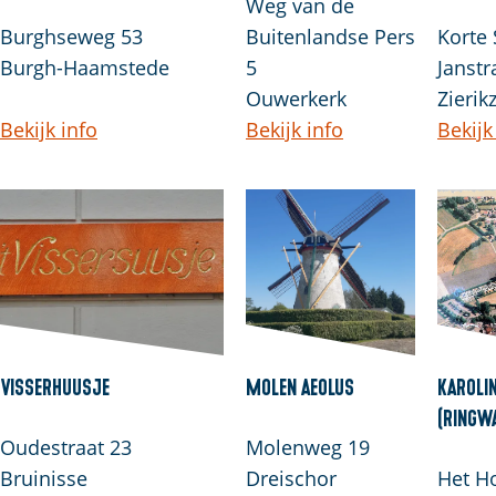
Weg van de
Burghseweg 53
Buitenlandse Pers
Korte 
Burgh-Haamstede
5
Janstr
Ouwerkerk
Zierik
Bekijk info
Bekijk info
Bekijk
Visserhuusje
Molen Aeolus
Karoli
(Ringw
Oudestraat 23
Molenweg 19
Bruinisse
Dreischor
Het H