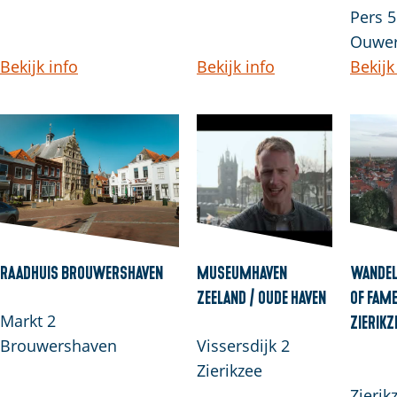
Pers 5
Ouwer
Bekijk info
Bekijk info
Bekijk
Raadhuis Brouwershaven
Museumhaven
Wandel
Zeeland / Oude Haven
of Fame
Markt 2
Zierikz
Brouwershaven
Vissersdijk 2
Zierikzee
Zierik