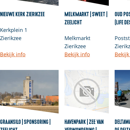
l
a
Nieuwe Kerk Zierikzee
Melkmarkt | Sweet |
Oud Po
n
Zeelicht
(Life De
d
Kerkplein 1
s
Zierikzee
Melkmarkt
Postst
Zierikzee
Zierik
Bekijk info
Bekijk info
Bekijk
Graansilo | Sponsoring |
Havenpark | Zee van
Deltaw
Zeelicht
Verwondering |
de Del