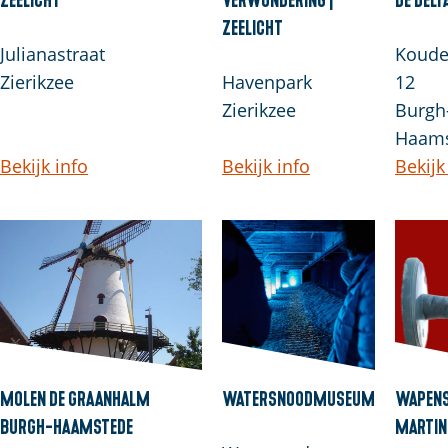
Zeelicht
Julianastraat
Koude
Zierikzee
Havenpark
12
Zierikzee
Burgh
Haam
Bekijk info
Bekijk info
Bekijk
Molen De Graanhalm
Watersnoodmuseum
Wapen
Burgh-Haamstede
Martin