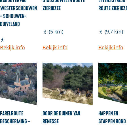
l
e
:
Westerschouwen
Zierikzee
Route Zierikz
a
i
- Schouwen-
n
s
Duiveland
d
c
(5 km)
(9,7 km)
h
s
o
r
Bekijk info
Bekijk info
Bekijk info
Parelroute
Door de duinen van
Happen en
Bescherming -
Renesse
stappen rond