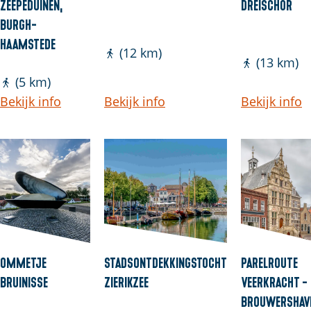
Zeepeduinen,
Dreischor
Burgh-
Haamstede
(12 km)
(13 km)
(5 km)
Bekijk info
Bekijk info
Bekijk info
Ommetje
Stadsontdekkingstocht
Parelroute
Bruinisse
Zierikzee
Veerkracht -
Brouwershav