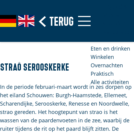
Erfgoed &
Musea
G
Terug
S
G
G
Stranden
a
e
e
o
Natuurgebi
n
l
h
t
a
e
e
o
Eten en drinken
a
c
n
t
Winkelen
r
t
S
h
Overnachten
Straô Serooskerke
d
e
i
e
Praktisch
e
e
e
E
Alle activiteiten
h
r
z
n
In de periode februari-maart wordt in zes dorpen op
o
t
u
g
het eiland Schouwen: Burgh-Haamstede, Ellemeet,
m
a
r
l
Scharendijke, Serooskerke, Renesse en Noordwelle,
e
a
d
i
strao gereden. Het hoogtepunt van strao is het
p
l
e
s
wassen van de paardenvoeten in de zee, waarbij de
H
a
u
h
ruiter tijdens de rit op het paard blijft zitten. De