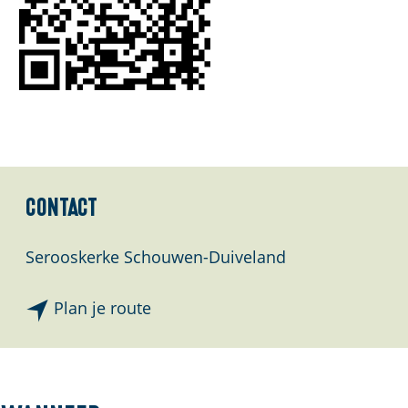
l
a
n
d
s
Contact
Serooskerke Schouwen-Duiveland
n
Plan je route
a
a
r