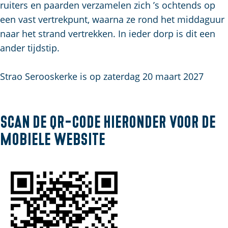
u
g
t
p
ruiters en paarden verzamelen zich ’s ochtends op
i
e
s
a
een vast vertrekpunt, waarna ze rond het middaguur
d
c
g
naar het strand vertrekken. In ieder dorp is dit een
i
h
e
ander tijdstip.
g
e
e
n
Strao Serooskerke is op zaterdag 20 maart 2027
t
S
a
e
a
i
Scan de QR-code hieronder voor de
l
t
mobiele website
:
e
N
e
d
e
r