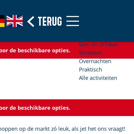
Fietsen
Erfgoed & Musea
Terug
G
Stranden
o
Natuurgebieden
t
o
Eten en drinken
oor de beschikbare opties.
t
Winkelen
h
Overnachten
e
Praktisch
E
Alle activiteiten
n
g
l
oor de beschikbare opties.
i
s
h
hoppen op de markt zó leuk, als jet het ons vraagt!