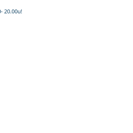
p
a
- 20.00u!
g
e