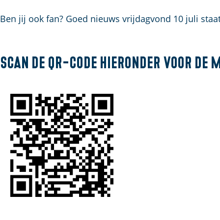
a
Ben jij ook fan? Goed nieuws vrijdagvond 10 juli staa
g
e
Scan de QR-code hieronder voor de 