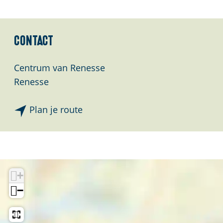
Contact
Centrum van Renesse
Renesse
n
Plan je route
a
a
r
R
+
e
−
n
e
s