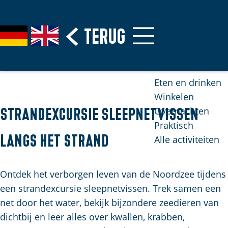
Erfgoed &
Musea
G
Terug
S
G
G
Stranden
a
e
e
o
Natuurgebi
n
l
h
t
a
e
e
o
Eten en drinken
a
c
n
t
Winkelen
r
t
S
h
Overnachten
Strandexcursie sleepnetvissen
d
e
i
e
Praktisch
e
e
e
E
langs het strand
Alle activiteiten
h
r
z
n
o
t
u
g
m
Ontdek het verborgen leven van de Noordzee tijdens
a
r
l
e
een strandexcursie sleepnetvissen. Trek samen een
a
d
i
p
net door het water, bekijk bijzondere zeedieren van
l
e
s
H
a
dichtbij en leer alles over kwallen, krabben,
u
h