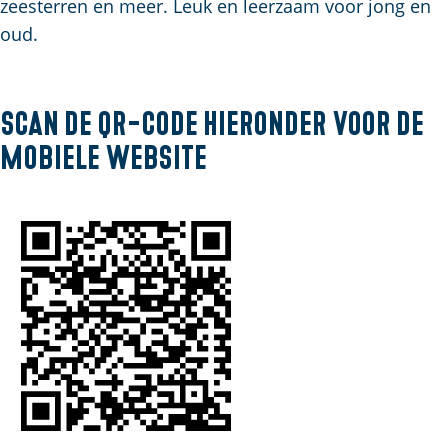
u
g
zeesterren en meer. Leuk en leerzaam voor jong en
t
p
i
e
oud.
s
a
d
c
g
i
h
e
g
Scan de QR-code hieronder voor de
e
e
n
mobiele website
t
S
a
e
a
i
l
t
:
e
N
e
d
e
r