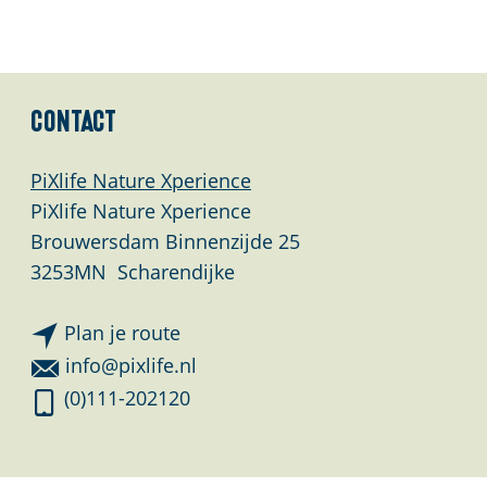
l
a
n
d
Contact
s
PiXlife Nature Xperience
PiXlife Nature Xperience
Brouwersdam Binnenzijde 25
3253MN
Scharendijke
n
Plan je route
a
n
info@pixlife.nl
a
a
S
(0)111-202120
r
a
t
S
r
r
t
S