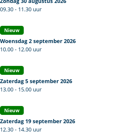
n
Zondag 30 augustus 2026
p
e
e
09.30 - 11.30 uur
n
p
t
e
n
v
Nieuw
t
e
i
v
Woensdag 2 september 2026
t
s
i
10.00 - 12.00 uur
v
s
s
i
e
s
s
n
Nieuw
e
s
l
Zaterdag 5 september 2026
n
e
a
13.00 - 15.00 uur
l
n
n
a
l
g
n
a
s
Nieuw
g
n
h
Zaterdag 19 september 2026
s
g
e
12.30 - 14.30 uur
h
s