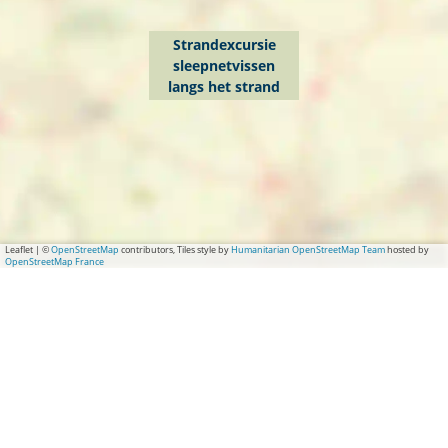
Strandexcursie
sleepnetvissen
langs het strand
Leaflet
|
©
OpenStreetMap
contributors, Tiles style by
Humanitarian OpenStreetMap Team
hosted by
OpenStreetMap France