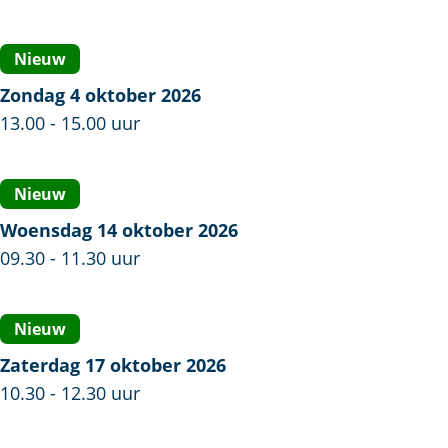
t
e
h
s
t
e
t
Nieuw
s
t
r
Zondag 4 oktober 2026
t
s
a
13.00 - 15.00 uur
r
t
n
a
r
d
n
Nieuw
a
d
n
Woensdag 14 oktober 2026
d
09.30 - 11.30 uur
Nieuw
Zaterdag 17 oktober 2026
10.30 - 12.30 uur