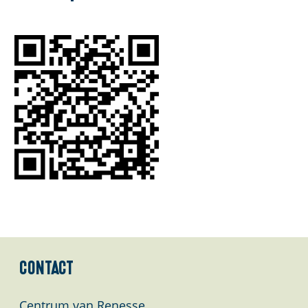
a
g
e
Contact
Centrum van Renesse