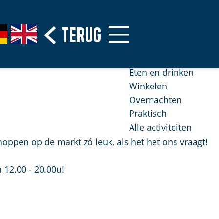
Fietsen
Erfgoed & Musea
Terug
G
Stranden
o
Natuurgebieden
t
o
Eten en drinken
t
Winkelen
h
Overnachten
e
Praktisch
E
Alle activiteiten
n
hoppen op de markt zó leuk, als het het ons vraagt!
g
l
 12.00 - 20.00u!
i
s
h