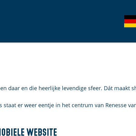
S
G
e
e
l
h
e
e
c
n
t
S
e
i
e
e
r
z
 en daar en die heerlijke levendige sfeer. Dát maakt s
t
u
a
r
 staat er weer eentje in het centrum van Renesse van
a
d
l
e
H
u
mobiele website