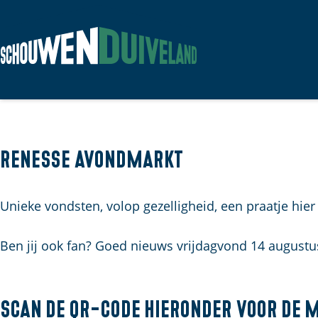
G
a
n
a
a
Renesse avondmarkt
r
d
Unieke vondsten, volop gezelligheid, een praatje hier
e
h
Ben jij ook fan? Goed nieuws vrijdagvond 14 augustus
o
m
e
Scan de QR-code hieronder voor de 
p