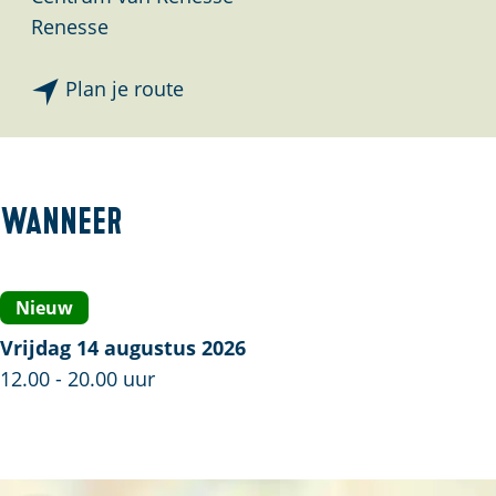
Renesse
n
Plan je route
a
a
r
R
Wanneer
e
n
e
Nieuw
s
Vrijdag 14 augustus 2026
s
12.00 - 20.00 uur
e
a
v
o