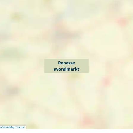
Renesse
avondmarkt
nStreetMap France