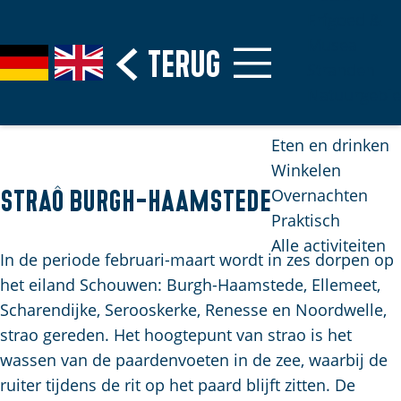
Erfgoed &
Musea
G
Terug
S
G
G
Stranden
a
e
e
o
Natuurgebi
n
l
h
t
a
e
e
o
Eten en drinken
a
c
n
t
Winkelen
r
t
S
h
Overnachten
Straô Burgh-Haamstede
d
e
i
e
Praktisch
e
e
e
E
Alle activiteiten
h
r
z
n
In de periode februari-maart wordt in zes dorpen op
o
t
u
g
het eiland Schouwen: Burgh-Haamstede, Ellemeet,
m
a
r
l
Scharendijke, Serooskerke, Renesse en Noordwelle,
e
a
d
i
strao gereden. Het hoogtepunt van strao is het
p
l
e
s
wassen van de paardenvoeten in de zee, waarbij de
H
a
u
h
ruiter tijdens de rit op het paard blijft zitten. De