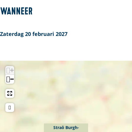
S
t
Wanneer
r
a
ô
Zaterdag 20 februari 2027
B
u
r
g
+
h
−
-
H
a
a
m
s
Straô Burgh-