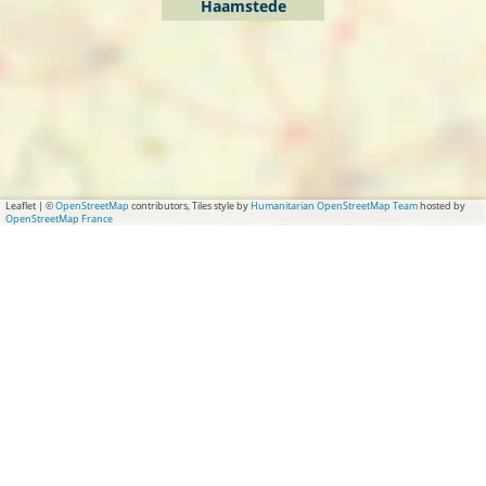
t
Haamstede
e
d
e
Leaflet
|
©
OpenStreetMap
contributors, Tiles style by
Humanitarian OpenStreetMap Team
hosted by
OpenStreetMap France