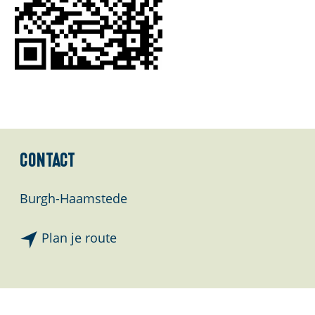
l
a
n
d
s
Contact
Burgh-Haamstede
n
Plan je route
a
a
r