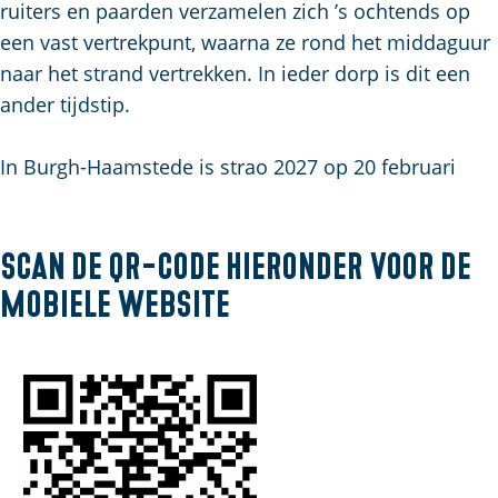
u
g
t
p
ruiters en paarden verzamelen zich ’s ochtends op
i
e
s
a
een vast vertrekpunt, waarna ze rond het middaguur
d
c
g
naar het strand vertrekken. In ieder dorp is dit een
i
h
e
ander tijdstip.
g
e
e
n
In Burgh-Haamstede is strao 2027 op 20 februari
t
S
a
e
a
i
Scan de QR-code hieronder voor de
l
t
mobiele website
:
e
N
e
d
e
r