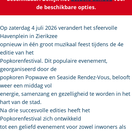
u
g
t
p
de beschikbare opties.
i
e
s
a
d
c
g
i
h
e
Op zaterdag 4 juli 2026 verandert het sfeervolle
g
e
Havenplein in Zierikzee
e
n
opnieuw in één groot muzikaal feest tijdens de 4e
t
S
editie van het
a
e
Popkorenfestival. Dit populaire evenement,
a
i
georganiseerd door de
l
t
popkoren Popwave en Seaside Rendez-Vous, belooft
:
e
weer een middag vol
N
energie, samenzang en gezelligheid te worden in het
e
hart van de stad.
d
Na drie succesvolle edities heeft het
e
Popkorenfestival zich ontwikkeld
r
tot een geliefd evenement voor zowel inwoners als