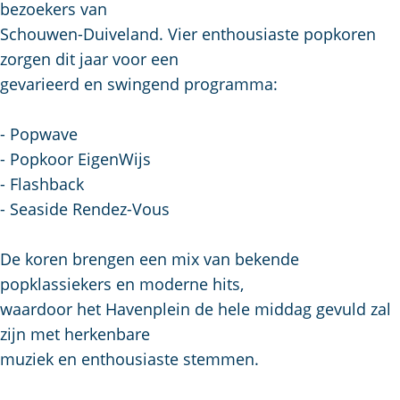
l
bezoekers van
a
Schouwen-Duiveland. Vier enthousiaste popkoren
n
zorgen dit jaar voor een
d
gevarieerd en swingend programma:
s
- Popwave
- Popkoor EigenWijs
- Flashback
- Seaside Rendez-Vous
De koren brengen een mix van bekende
popklassiekers en moderne hits,
waardoor het Havenplein de hele middag gevuld zal
zijn met herkenbare
muziek en enthousiaste stemmen.