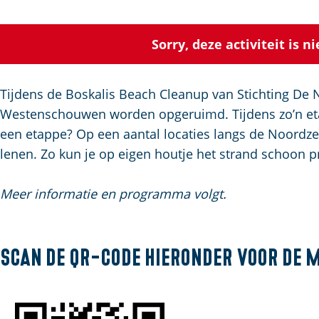
a
g
Sorry, deze activiteit is 
e
Tijdens de Boskalis Beach Cleanup van Stichting De 
Westenschouwen worden opgeruimd. Tijdens zo’n etap
een etappe? Op een aantal locaties langs de Noord
lenen. Zo kun je op eigen houtje het strand schoon p
Meer informatie en programma volgt.
Scan de QR-code hieronder voor de 