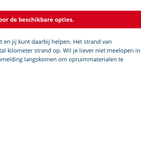
p
a
oor de beschikbare opties.
g
e
n jij kunt daarbij helpen. Het strand van
kilometer strand op. Wil je liever niet meelopen in
aanmelding langskomen om opruimmaterialen te