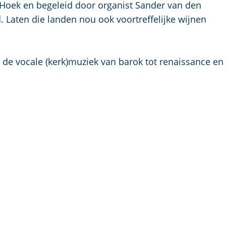
p
Hoek en begeleid door organist Sander van den
a
. Laten die landen nou ook voortreffelijke wijnen
g
e
 de vocale (kerk)muziek van barok tot renaissance en