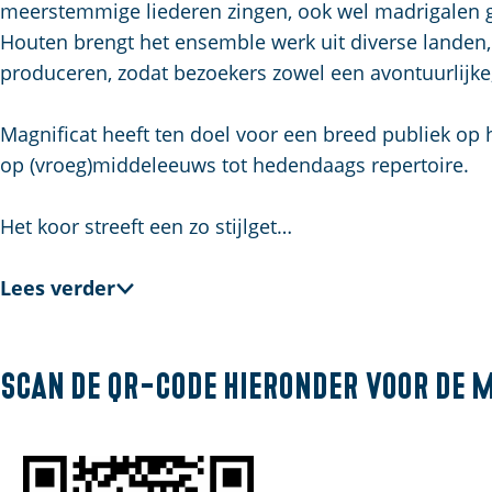
meerstemmige liederen zingen, ook wel madrigalen g
a
Houten brengt het ensemble werk uit diverse landen, z
g
produceren, zodat bezoekers zowel een avontuurlijke,
e
Magnificat heeft ten doel voor een breed publiek op 
op (vroeg)middeleeuws tot hedendaags repertoire.
Het koor streeft een zo stijlget…
Lees verder
Scan de QR-code hieronder voor de 