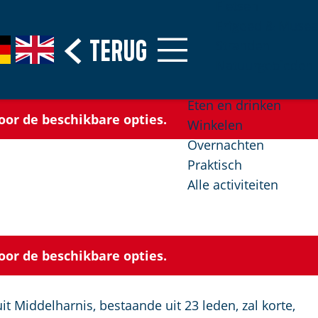
Fietsen
Erfgoed & Musea
Terug
G
Stranden
o
Natuurgebieden
t
o
Eten en drinken
oor de beschikbare opties.
t
Winkelen
h
Overnachten
e
Praktisch
E
Alle activiteiten
n
g
l
oor de beschikbare opties.
i
s
h
t Middelharnis, bestaande uit 23 leden, zal korte,