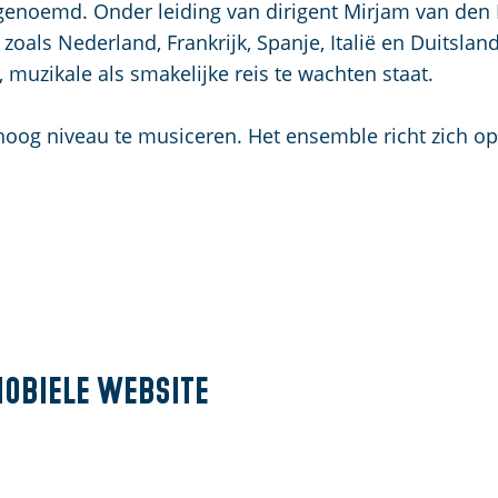
u
t
enoemd. Onder leiding van dirigent Mirjam van den 
i
s
oals Nederland, Frankrijk, Spanje, Italië en Duitsland
d
c
 muzikale als smakelijke reis te wachten staat.
i
h
g
e
hoog niveau te musiceren. Het ensemble richt zich op
e
n
t
S
a
e
a
i
l
t
:
e
N
e
mobiele website
d
e
r