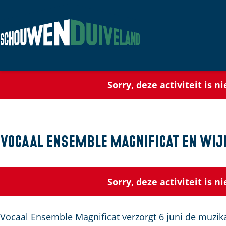
G
a
n
Sorry, deze activiteit is 
a
a
r
d
Vocaal Ensemble Magnificat en wij
e
h
o
Sorry, deze activiteit is 
m
e
Vocaal Ensemble Magnificat verzorgt 6 juni de muzikal
p