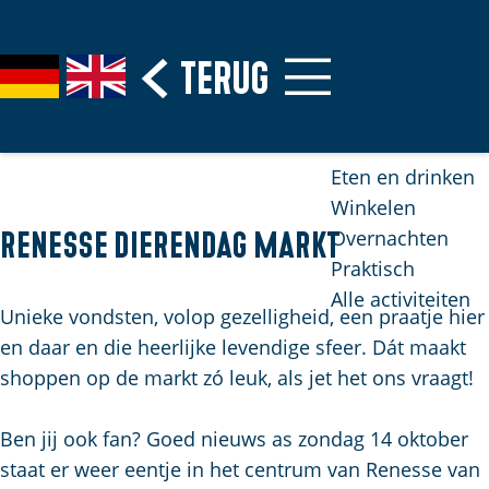
Erfgoed &
Musea
G
Terug
S
G
G
Stranden
a
e
e
o
Natuurgebi
n
l
h
t
a
e
e
o
Eten en drinken
a
c
n
t
Winkelen
r
t
S
h
Overnachten
Renesse Dierendag markt
d
e
i
e
Praktisch
e
e
e
E
Alle activiteiten
h
r
z
n
Unieke vondsten, volop gezelligheid, een praatje hier
o
t
u
g
en daar en die heerlijke levendige sfeer. Dát maakt
m
a
r
l
shoppen op de markt zó leuk, als jet het ons vraagt!
e
a
d
i
p
l
e
s
Ben jij ook fan? Goed nieuws as zondag 14 oktober
H
a
u
h
staat er weer eentje in het centrum van Renesse van