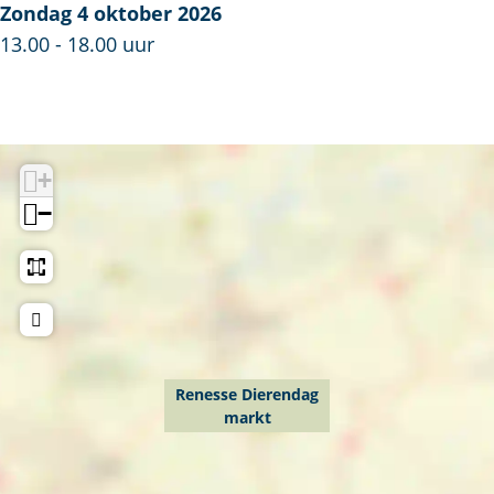
s
Zondag 4 oktober 2026
s
13.00 - 18.00 uur
e
D
i
e
+
r
−
e
n
d
a
g
m
Renesse Dierendag
a
markt
r
k