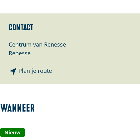
l
a
n
Contact
d
s
Centrum van Renesse
Renesse
n
Plan je route
a
a
r
R
Wanneer
e
n
e
Nieuw