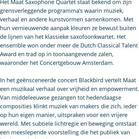
u
g
Het Maat Saxophone Quartet staat bekend om zijn
t
p
i
e
grensverleggende programma’s waarin muziek,
s
a
d
verhaal en andere kunstvormen samenkomen. Met
c
g
i
hun vernieuwende aanpak kleuren ze bewust buiten
h
e
g
de lijnen van het klassieke saxofoonkwartet. Het
e
e
ensemble won onder meer de Dutch Classical Talent
n
t
Award en trad op in toonaangevende zalen,
S
a
waaronder het Concertgebouw Amsterdam.
e
a
i
l
In het geënsceneerde concert Blackbird vertelt Maat
t
:
een muzikaal verhaal over vrijheid en empowerment.
e
N
Van middeleeuwse gezangen tot hedendaagse
e
composities klinkt muziek van makers die zich, ieder
d
op hun eigen manier, uitspraken voor een vrijere
e
wereld. Met subtiele lichtregie en beweging ontstaat
r
een meeslepende voorstelling die het publiek van