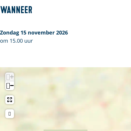
M
Wanneer
a
a
t
Zondag 15 november 2026
S
om 15.00 uur
a
x
o
p
+
h
−
o
n
e
Q
u
a