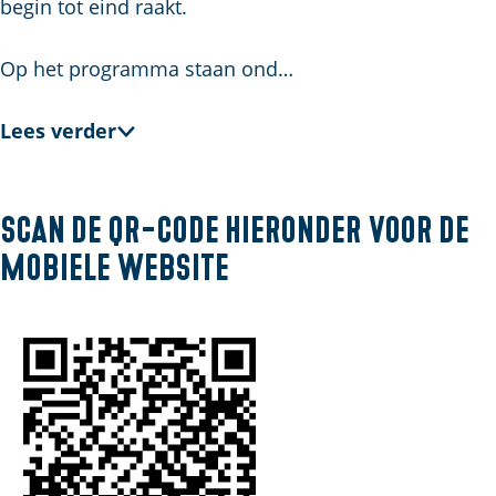
l
begin tot eind raakt.
a
n
Op het programma staan ond…
d
s
Lees verder
Scan de QR-code hieronder voor de
mobiele website