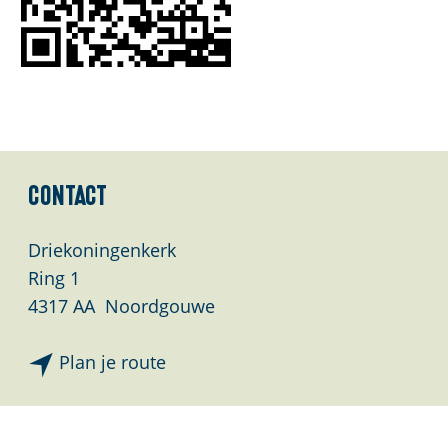
Contact
Driekoningenkerk
Ring 1
4317 AA
Noordgouwe
n
Plan je route
a
a
r