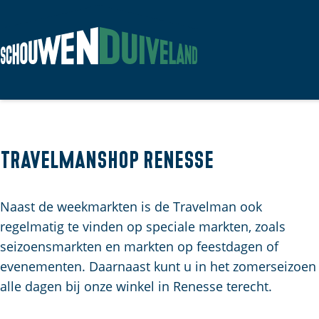
G
a
n
a
a
Travelmanshop Renesse
r
d
Naast de weekmarkten is de Travelman ook
e
regelmatig te vinden op speciale markten, zoals
h
seizoensmarkten en markten op feestdagen of
o
evenementen. Daarnaast kunt u in het zomerseizoen
m
alle dagen bij onze winkel in Renesse terecht.
e
p