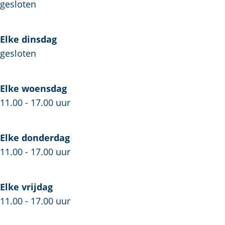
m
l
n
gesloten
a
m
s
n
a
h
Elke dinsdag
s
n
o
gesloten
h
s
p
o
h
R
p
o
e
Elke woensdag
R
p
n
11.00 - 17.00 uur
e
R
e
n
e
s
Elke donderdag
e
n
s
11.00 - 17.00 uur
s
e
e
s
s
e
s
Elke vrijdag
e
11.00 - 17.00 uur