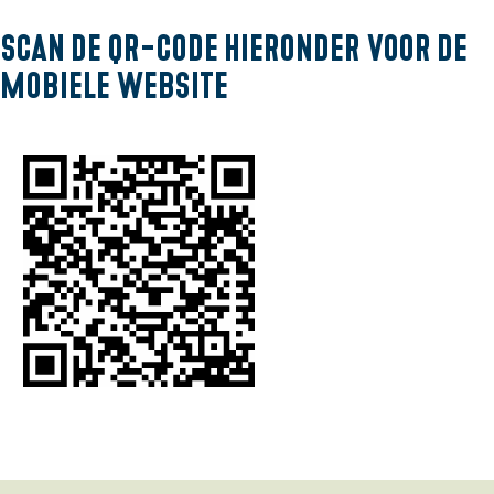
a
Scan de QR-code hieronder voor de
g
mobiele website
e