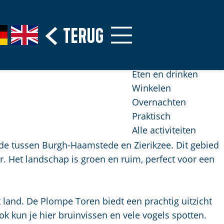
Fietsen
Erfgoed & Musea
Terug
G
Stranden
o
Natuurgebieden
t
o
Eten en drinken
t
Winkelen
h
Overnachten
e
Praktisch
E
Alle activiteiten
n
de tussen Burgh-Haamstede en Zierikzee. Dit gebied
g
. Het landschap is groen en ruim, perfect voor een
l
i
s
t land. De Plompe Toren biedt een prachtig uitzicht
h
 kun je hier bruinvissen en vele vogels spotten.