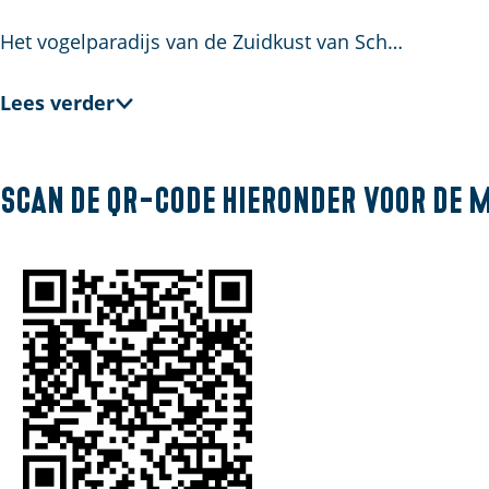
a
Het vogelparadijs van de Zuidkust van Sch…
g
e
Lees verder
Scan de QR-code hieronder voor de 