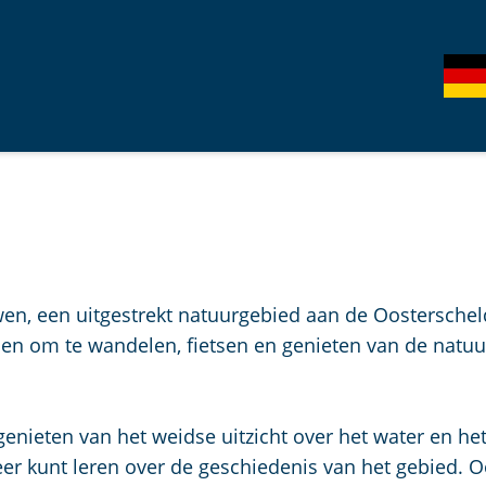
S
G
e
e
l
h
e
e
c
n
t
S
e
i
e
e
r
z
en, een uitgestrekt natuurgebied aan de Oosterschel
t
u
en om te wandelen, fietsen en genieten van de natuur
a
r
a
d
l
e
genieten van het weidse uitzicht over het water en he
H
u
 kunt leren over de geschiedenis van het gebied. Ook