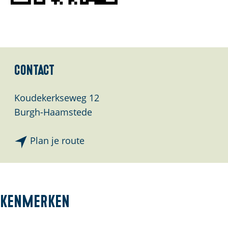
Contact
Koudekerkseweg 12
Burgh-Haamstede
n
Plan je route
a
a
r
Z
Kenmerken
u
i