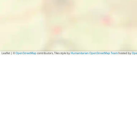
Leaflet
|
©
OpenStreetMap
contributors, Tiles style by
Humanitarian OpenStreetMap Team
hosted by
Ope