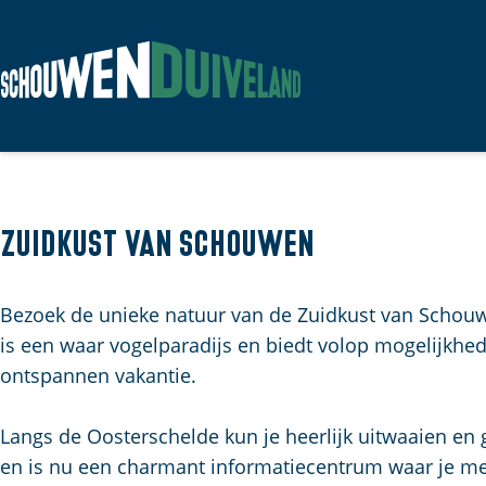
G
a
n
a
a
Zuidkust van Schouwen
r
d
Bezoek de unieke natuur van de Zuidkust van Schouw
e
is een waar vogelparadijs en biedt volop mogelijkhed
h
ontspannen vakantie.
o
m
Langs de Oosterschelde kun je heerlijk uitwaaien en 
e
en is nu een charmant informatiecentrum waar je meer
p