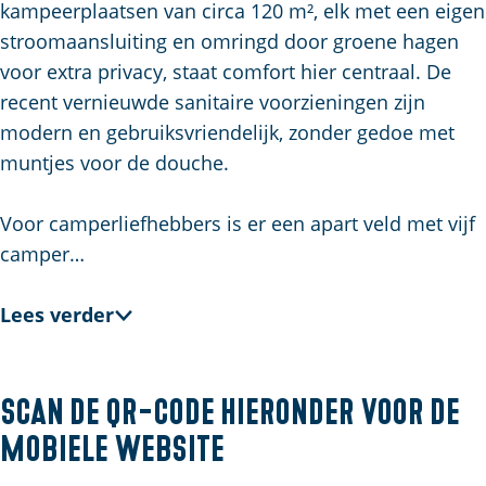
u
g
t
p
kampeerplaatsen van circa 120 m², elk met een eigen
i
e
s
a
stroomaansluiting en omringd door groene hagen
d
c
g
voor extra privacy, staat comfort hier centraal. De
i
h
e
recent vernieuwde sanitaire voorzieningen zijn
g
e
modern en gebruiksvriendelijk, zonder gedoe met
e
n
muntjes voor de douche.
t
S
a
e
Voor camperliefhebbers is er een apart veld met vijf
a
i
camper…
l
t
:
e
Lees verder
N
e
d
Scan de QR-code hieronder voor de
e
mobiele website
r