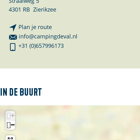
Straalweg 5
4301 RB
Zierikzee
n
Plan je route
a
n
info@campingdeval.nl
a
a
C
+31 (0)657996173
r
a
a
C
r
m
a
C
p
m
a
i
p
m
n
In de buurt
i
p
g
n
i
'
g
n
+
d
'
g
e
−
d
'
V