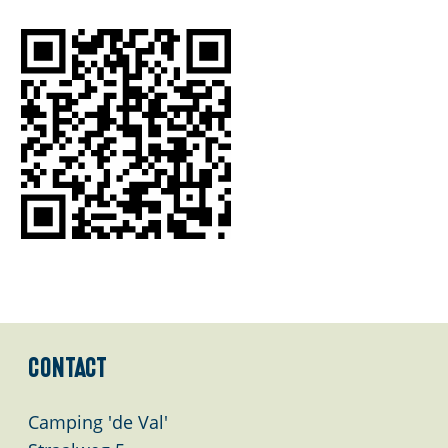
l
a
n
d
s
Contact
Camping 'de Val'