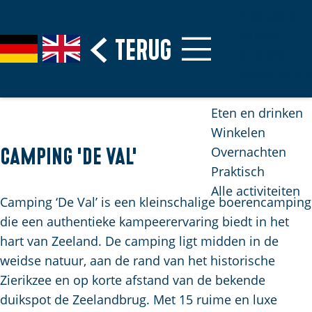
Erfgoed &
Musea
G
Terug
S
G
G
Stranden
a
e
e
o
Natuurgebi
n
l
h
t
a
e
e
o
Eten en drinken
a
c
n
t
Winkelen
r
t
S
h
Overnachten
Camping 'de Val'
d
e
i
e
Praktisch
e
e
e
E
Alle activiteiten
h
r
z
n
Camping ‘De Val’ is een kleinschalige boerencamping
o
t
u
g
die een authentieke kampeerervaring biedt in het
m
a
r
l
hart van Zeeland. De camping ligt midden in de
e
a
d
i
weidse natuur, aan de rand van het historische
p
l
e
s
Zierikzee en op korte afstand van de bekende
H
a
u
h
duikspot de Zeelandbrug. Met 15 ruime en luxe