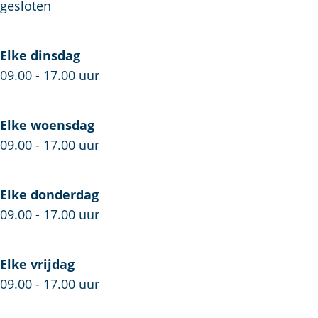
’
n
S
gesloten
t
’
l
S
t
o
Elke dinsdag
l
S
t
09.00 - 17.00 uur
o
l
F
t
o
o
F
t
t
Elke woensdag
o
F
o
09.00 - 17.00 uur
t
o
g
o
t
r
Elke donderdag
g
o
a
09.00 - 17.00 uur
r
g
f
a
r
i
f
a
e
Elke vrijdag
i
f
09.00 - 17.00 uur
e
i