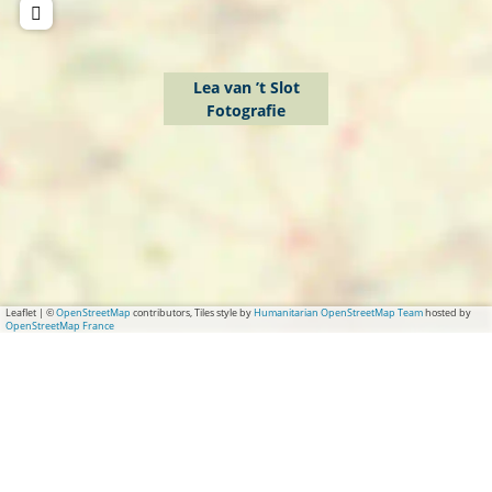
Lea van ’t Slot
Fotografie
Leaflet
|
©
OpenStreetMap
contributors, Tiles style by
Humanitarian OpenStreetMap Team
hosted by
OpenStreetMap France