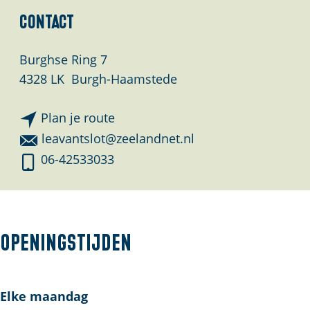
l
Contact
a
n
Burghse Ring 7
d
4328 LK
Burgh-Haamstede
s
n
Plan je route
a
n
leavantslot@zeelandnet.nl
a
a
L
06-42533033
r
a
e
L
r
a
e
L
v
a
e
a
Openingstijden
v
a
n
a
v
’
n
a
t
Elke maandag