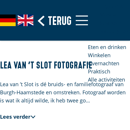
Erfgoed &
Musea
G
Terug
S
G
G
Stranden
a
e
e
o
Natuurgebi
n
l
h
t
a
e
e
o
Eten en drinken
a
c
n
t
Winkelen
r
t
S
h
Overnachten
Lea van ’t Slot Fotografie
d
e
i
e
Praktisch
e
e
e
E
Alle activiteiten
h
r
z
n
Lea van ’t Slot is dé bruids- en familiefotograaf van
o
t
u
g
Burgh-Haamstede en omstreken. Fotograaf worden
m
a
r
l
is wat ik altijd wilde, ik heb twee go…
e
a
d
i
p
l
e
s
Lees verder
H
a
u
h