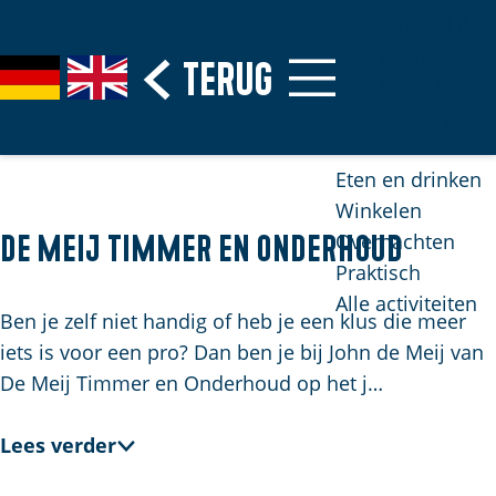
Erfgoed &
Musea
G
Terug
S
G
G
Stranden
a
e
e
o
Natuurgebi
n
l
h
t
a
e
e
o
Eten en drinken
a
c
n
t
Winkelen
r
t
S
h
Overnachten
De Meij Timmer en Onderhoud
d
e
i
e
Praktisch
e
e
e
E
Alle activiteiten
h
r
z
n
Ben je zelf niet handig of heb je een klus die meer
o
t
u
g
iets is voor een pro? Dan ben je bij John de Meij van
m
a
r
l
De Meij Timmer en Onderhoud op het j…
e
a
d
i
p
l
e
s
Lees verder
H
a
u
h