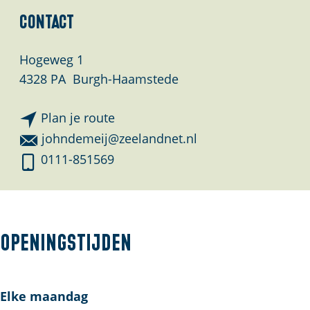
l
Contact
a
n
Hogeweg 1
d
4328 PA
Burgh-Haamstede
s
n
Plan je route
a
n
johndemeij@zeelandnet.nl
a
a
D
0111-851569
r
a
e
D
r
M
e
D
e
M
e
i
Openingstijden
e
M
j
i
e
T
j
i
i
Elke maandag