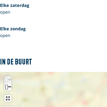
d
u
Elke zaterdag
d
open
Elke zondag
open
In de buurt
+
−