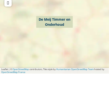
De Meij Timmer en
Onderhoud
Leaflet
|
©
OpenStreetMap
contributors, Tiles style by
Humanitarian OpenStreetMap Team
hosted by
OpenStreetMap France