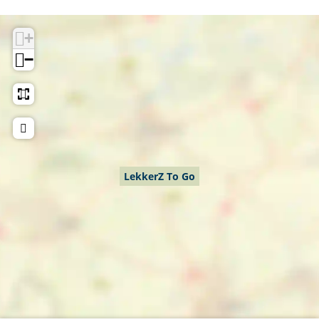
+
−
LekkerZ To Go