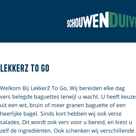
G
a
n
a
a
LekkerZ To Go
r
d
Welkom Bij LekkerZ To Go, Wij bereiden elke dag
e
vers belegde baguettes terwijl u wacht. U heeft keuze
h
uit een wit, bruin of meer granen baguette of een
o
heerlijke bagel. Sinds kort hebben wij ook verse
m
salades, Dit wordt ook vers voor u bereid, en kiest u
e
zelf de ingrediënten. Ook schenken wij verschillende
p