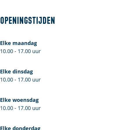
L
r
k
e
L
k
k
e
e
Openingstijden
k
k
r
e
k
Z
r
e
T
Elke maandag
Z
r
o
10.00 - 17.00 uur
T
Z
G
o
T
o
Elke dinsdag
G
o
10.00 - 17.00 uur
o
G
o
Elke woensdag
10.00 - 17.00 uur
Elke donderdag