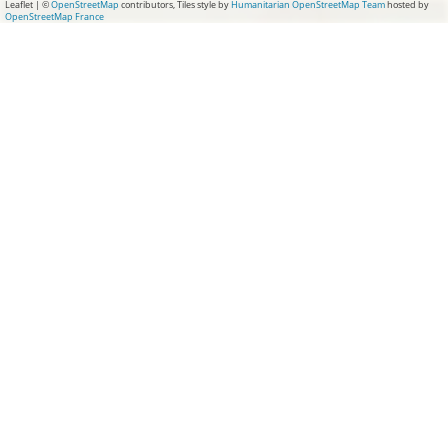
Leaflet
|
©
OpenStreetMap
contributors, Tiles style by
Humanitarian OpenStreetMap Team
hosted by
OpenStreetMap France