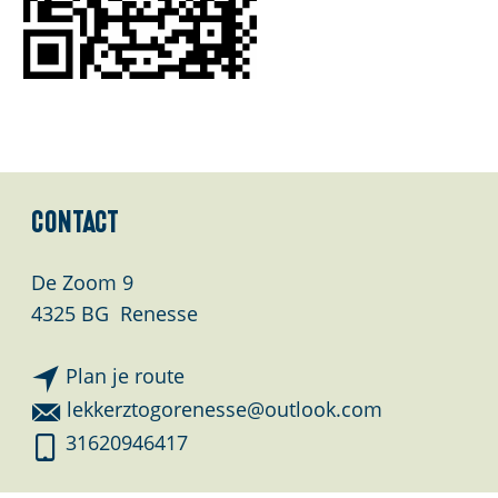
Contact
De Zoom 9
4325 BG
Renesse
n
Plan je route
a
n
lekkerztogorenesse@outlook.com
a
a
L
31620946417
r
a
e