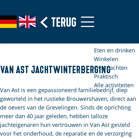
Erfgoed &
Musea
G
Terug
S
G
G
Stranden
a
e
e
o
Natuurgebi
n
l
h
t
a
e
e
o
Eten en drinken
a
c
n
t
Winkelen
r
t
S
h
Overnachten
Van Ast Jachtwinterberging
d
e
i
e
Praktisch
e
e
e
E
Alle activiteiten
h
r
z
n
Van Ast is een gepassioneerd familiebedrijf, diep
o
t
u
g
geworteld in het rustieke Brouwershaven, direct aan
m
a
r
l
de oevers van de Grevelingen. Sinds de oprichting
e
a
d
i
meer dan 40 jaar geleden, hebben talloze
p
l
e
s
jachteigenaren hun vertrouwen in Van Ast gesteld
H
a
u
h
voor het onderhoud, de reparatie en de verzorging