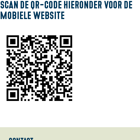
l
Scan de QR-code hieronder voor de
a
mobiele website
n
d
s