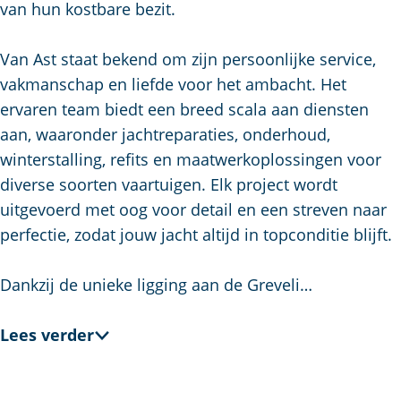
u
g
t
p
van hun kostbare bezit.
i
e
s
a
d
c
g
Van Ast staat bekend om zijn persoonlijke service,
i
h
e
vakmanschap en liefde voor het ambacht. Het
g
e
ervaren team biedt een breed scala aan diensten
e
n
aan, waaronder jachtreparaties, onderhoud,
t
S
winterstalling, refits en maatwerkoplossingen voor
a
e
diverse soorten vaartuigen. Elk project wordt
a
i
uitgevoerd met oog voor detail en een streven naar
l
t
perfectie, zodat jouw jacht altijd in topconditie blijft.
:
e
N
Dankzij de unieke ligging aan de Greveli…
e
d
Lees verder
e
r