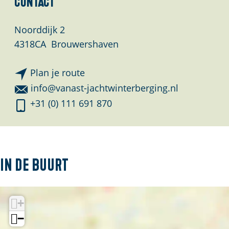
Contact
Noorddijk 2
4318CA
Brouwershaven
n
Plan je route
a
n
info@vanast-jachtwinterberging.nl
a
a
V
+31 (0) 111 691 870
r
a
a
V
r
n
a
V
A
n
a
s
In de buurt
A
n
t
s
A
J
t
s
+
a
J
t
c
−