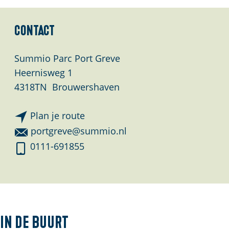
Contact
Summio Parc Port Greve
Heernisweg 1
4318TN
Brouwershaven
n
Plan je route
a
n
portgreve@summio.nl
a
a
S
0111-691855
r
a
u
S
r
m
u
S
m
m
u
i
m
m
o
In de buurt