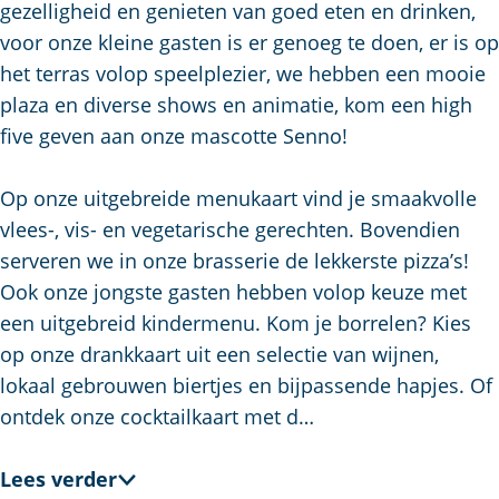
u
g
t
p
gezelligheid en genieten van goed eten en drinken,
i
e
s
a
voor onze kleine gasten is er genoeg te doen, er is op
d
c
g
het terras volop speelplezier, we hebben een mooie
i
h
e
plaza en diverse shows en animatie, kom een high
g
e
five geven aan onze mascotte Senno!
e
n
t
S
Op onze uitgebreide menukaart vind je smaakvolle
a
e
vlees-, vis- en vegetarische gerechten. Bovendien
a
i
serveren we in onze brasserie de lekkerste pizza’s!
l
t
Ook onze jongste gasten hebben volop keuze met
:
e
een uitgebreid kindermenu. Kom je borrelen? Kies
N
op onze drankkaart uit een selectie van wijnen,
e
lokaal gebrouwen biertjes en bijpassende hapjes. Of
d
ontdek onze cocktailkaart met d…
e
r
Lees verder