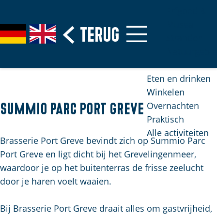
Erfgoed &
Musea
G
Terug
S
G
G
Stranden
a
e
e
o
Natuurgebi
n
l
h
t
a
e
e
o
Eten en drinken
a
c
n
t
Winkelen
r
t
S
h
Overnachten
Summio Parc Port Greve
d
e
i
e
Praktisch
e
e
e
E
Alle activiteiten
h
r
z
n
Brasserie Port Greve bevindt zich op Summio Parc
o
t
u
g
Port Greve en ligt dicht bij het Grevelingenmeer,
m
a
r
l
waardoor je op het buitenterras de frisse zeelucht
e
a
d
i
door je haren voelt waaien.
p
l
e
s
H
a
u
h
Bij Brasserie Port Greve draait alles om gastvrijheid,