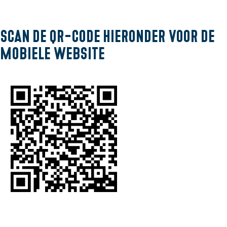
l
a
n
Scan de QR-code hieronder voor de
d
mobiele website
s