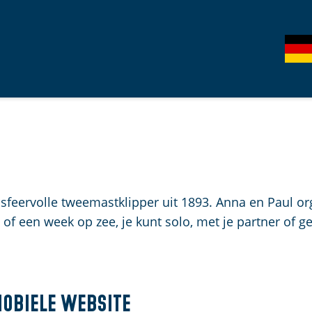
S
G
e
e
l
h
e
e
c
n
t
S
e
i
e
e
r
z
eervolle tweemastklipper uit 1893. Anna en Paul org
t
u
of een week op zee, je kunt solo, met je partner of g
a
r
a
d
l
e
H
u
mobiele website