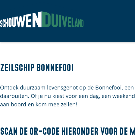
G
a
n
a
a
Zeilschip Bonnefooi
r
d
Ontdek duurzaam levensgenot op de Bonnefooi, een sf
e
daarbuiten. Of je nu kiest voor een dag, een weekend 
h
aan boord en kom mee zeilen!
o
m
e
Scan de QR-code hieronder voor de 
p