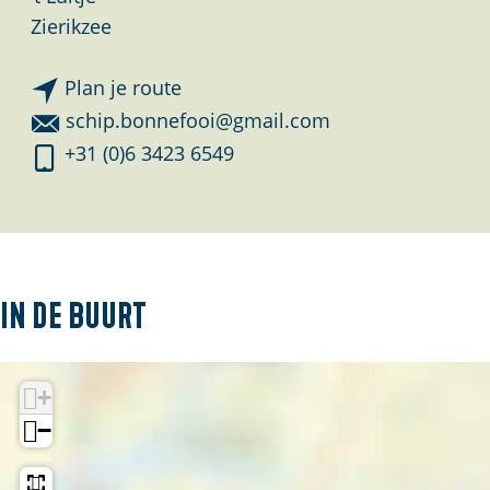
Zierikzee
n
Plan je route
a
n
schip.bonnefooi@gmail.com
a
a
Z
+31 (0)6 3423 6549
r
a
e
Z
r
i
e
Z
l
i
e
s
l
i
c
In de buurt
s
l
h
c
s
i
h
c
+
p
i
h
B
−
p
i
o
B
p
n