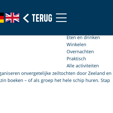
Fietsen
Erfgoed & Musea
Terug
G
Stranden
o
Natuurgebieden
t
o
Eten en drinken
t
Winkelen
h
Overnachten
e
Praktisch
E
Alle activiteiten
n
aniseren onvergetelijke zeiltochten door Zeeland en
g
ezin boeken – of als groep het hele schip huren. Stap
l
i
s
h