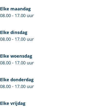
n
o
e
g
n
V
Elke maandag
e
g
e
08.00 - 17.00 uur
V
e
i
e
V
l
Elke dinsdag
i
e
i
08.00 - 17.00 uur
l
i
g
i
l
h
g
i
e
Elke woensdag
h
g
i
08.00 - 17.00 uur
e
h
d
i
e
Elke donderdag
d
i
08.00 - 17.00 uur
d
Elke vrijdag