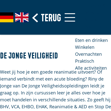
Erfgoed &
Musea
G
Terug
S
G
G
Stranden
a
e
e
o
Natuurgebi
n
l
h
t
a
e
e
o
Eten en drinken
a
c
n
t
Winkelen
r
t
S
h
Overnachten
De Jonge Veiligheid
d
e
i
e
Praktisch
e
e
e
E
Alle activiteiten
h
r
z
n
Weet jij hoe je een goede reanimatie uitvoert? Of
o
t
u
g
iemand verbindt met een acute bloeding? Riny de
m
a
r
l
Jonge van De Jonge Veiligheidsopleidingen leidt je
e
a
d
i
graag op. In zijn cursussen leer je alles over hoe je
p
l
e
s
moet handelen in verschillende situaties. Zo geeft hij
H
a
u
h
BHV, VCA, EHBO, EHAK, Reanimatie & AED en Stop De