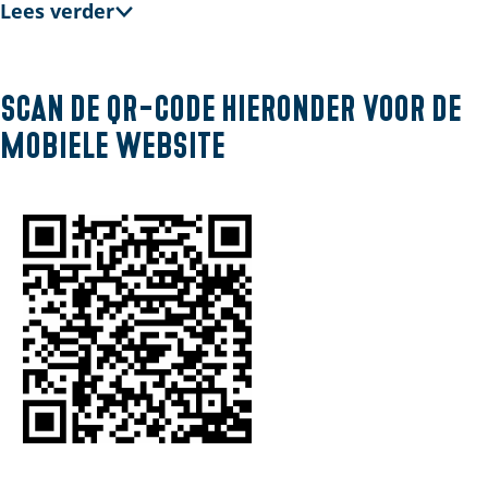
l
Lees verder
a
n
d
Scan de QR-code hieronder voor de
s
mobiele website