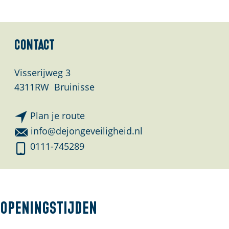
Contact
Visserijweg 3
4311RW
Bruinisse
n
Plan je route
a
n
info@dejongeveiligheid.nl
a
a
D
0111-745289
r
a
e
D
r
J
e
D
o
J
e
n
Openingstijden
o
J
g