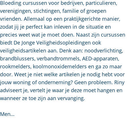
u
g
t
p
Bloeding cursussen voor bedrijven, particulieren,
i
e
s
a
verenigingen, stichtingen, familie of groepen
d
c
g
vrienden. Allemaal op een praktijkgerichte manier,
i
h
e
zodat jij je perfect kan inleven in de situatie en
g
e
precies weet wat je moet doen. Naast zijn cursussen
e
n
biedt De Jonge Veiligheidsopleidingen ook
t
S
veiligheidsartikelen aan. Denk aan: noodverlichting,
a
e
brandblussers, verbandtrommels, AED-apparaten,
a
i
rookmelders, koolmonoxidemelders en ga zo maar
l
t
door. Weet je niet welke artikelen je nodig hebt voor
:
e
jouw woning of onderneming? Geen probleem. Riny
N
adviseert je, vertelt je waar je deze moet hangen en
e
wanneer ze toe zijn aan vervanging.
d
e
Men…
r