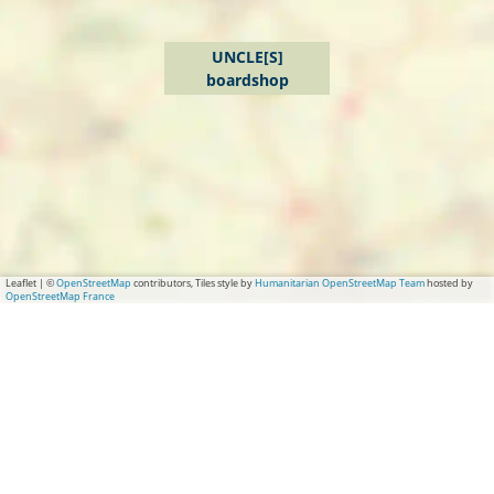
UNCLE[S]
boardshop
Leaflet
|
©
OpenStreetMap
contributors, Tiles style by
Humanitarian OpenStreetMap Team
hosted by
OpenStreetMap France