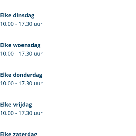
]
S
o
b
]
a
Elke dinsdag
o
b
r
10.00 - 17.30 uur
a
o
d
r
a
s
d
r
h
Elke woensdag
s
d
o
10.00 - 17.30 uur
h
s
p
o
h
Elke donderdag
p
o
10.00 - 17.30 uur
p
Elke vrijdag
10.00 - 17.30 uur
Elke zaterdag