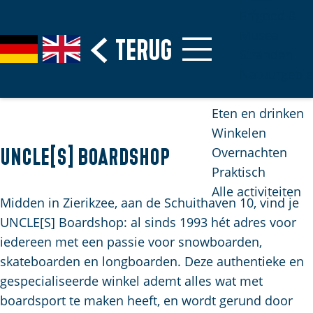
Erfgoed &
Musea
G
Terug
S
G
G
Stranden
a
e
e
o
Natuurgebi
n
l
h
t
a
e
e
o
Eten en drinken
a
c
n
t
Winkelen
r
t
S
h
Overnachten
UNCLE[S] boardshop
d
e
i
e
Praktisch
e
e
e
E
Alle activiteiten
h
r
z
n
Midden in Zierikzee, aan de Schuithaven 10, vind je
o
t
u
g
UNCLE[S] Boardshop: al sinds 1993 hét adres voor
m
a
r
l
iedereen met een passie voor snowboarden,
e
a
d
i
skateboarden en longboarden. Deze authentieke en
p
l
e
s
gespecialiseerde winkel ademt alles wat met
H
a
u
h
boardsport te maken heeft, en wordt gerund door