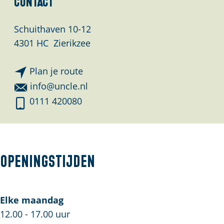
Contact
Schuithaven 10-12
4301 HC
Zierikzee
n
Plan je route
a
n
info@uncle.nl
a
a
U
0111 420080
r
a
N
U
r
C
N
U
L
C
N
E
Openingstijden
L
C
[
E
L
S
[
E
]
Elke maandag
S
[
b
12.00 - 17.00 uur