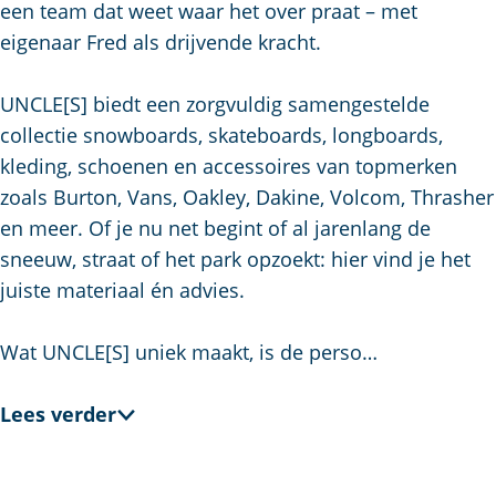
u
g
t
p
een team dat weet waar het over praat – met
i
e
s
a
eigenaar Fred als drijvende kracht.
d
c
g
i
h
e
UNCLE[S] biedt een zorgvuldig samengestelde
g
e
collectie snowboards, skateboards, longboards,
e
n
kleding, schoenen en accessoires van topmerken
t
S
zoals Burton, Vans, Oakley, Dakine, Volcom, Thrasher
a
e
en meer. Of je nu net begint of al jarenlang de
a
i
sneeuw, straat of het park opzoekt: hier vind je het
l
t
juiste materiaal én advies.
:
e
N
Wat UNCLE[S] uniek maakt, is de perso…
e
d
Lees verder
e
r