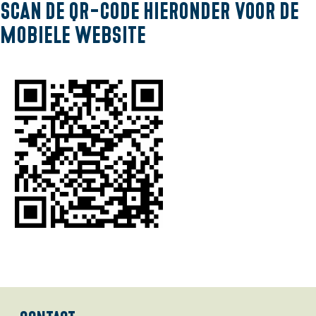
l
Scan de QR-code hieronder voor de
a
mobiele website
n
d
s