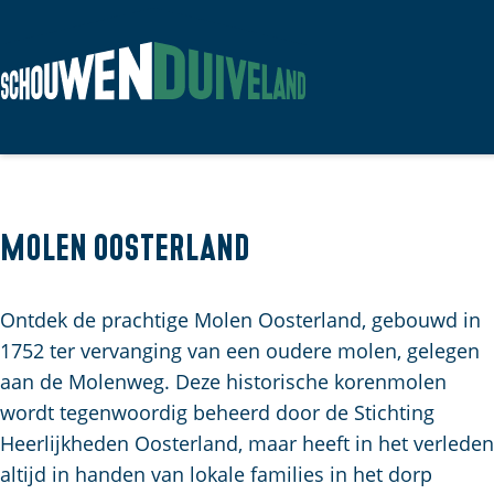
G
a
n
a
a
Molen Oosterland
r
d
Ontdek de prachtige Molen Oosterland, gebouwd in
e
1752 ter vervanging van een oudere molen, gelegen
h
aan de Molenweg. Deze historische korenmolen
o
wordt tegenwoordig beheerd door de Stichting
m
Heerlijkheden Oosterland, maar heeft in het verleden
e
altijd in handen van lokale families in het dorp
p