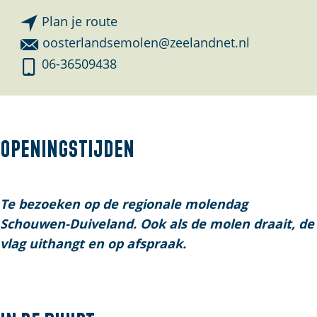
n
Plan je route
a
n
oosterlandsemolen@zeelandnet.nl
a
a
M
06-36509438
r
a
o
M
r
l
o
M
e
l
o
n
Openingstijden
e
l
O
n
e
o
O
n
s
Te bezoeken op de regionale molendag
o
O
t
Schouwen-Duiveland. Ook als de molen draait, de
s
o
e
vlag uithangt en op afspraak.
t
s
r
e
t
l
r
e
a