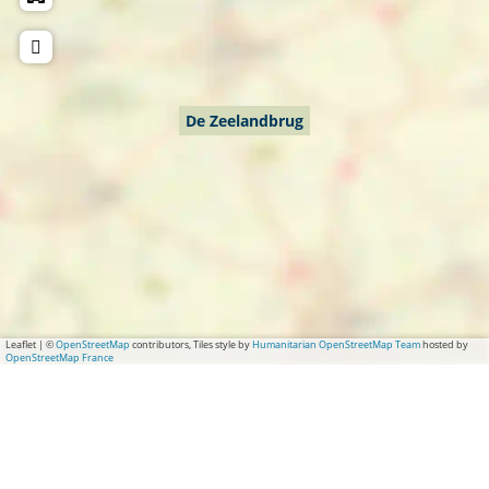
a
n
d
b
r
De Zeelandbrug
u
g
Leaflet
|
©
OpenStreetMap
contributors, Tiles style by
Humanitarian OpenStreetMap Team
hosted by
OpenStreetMap France