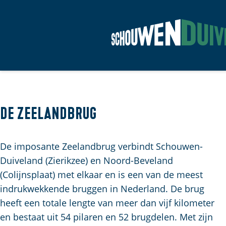
G
a
n
a
a
De Zeelandbrug
r
d
De imposante Zeelandbrug verbindt Schouwen-
e
Duiveland (Zierikzee) en Noord-Beveland
h
(Colijnsplaat) met elkaar en is een van de meest
o
indrukwekkende bruggen in Nederland. De brug
m
heeft een totale lengte van meer dan vijf kilometer
e
en bestaat uit 54 pilaren en 52 brugdelen. Met zijn
p