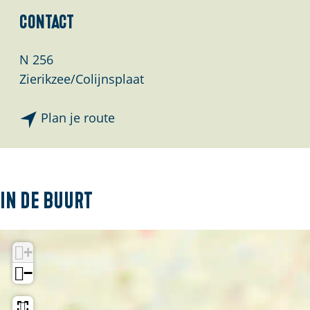
Contact
N 256
Zierikzee/Colijnsplaat
n
Plan je route
a
a
r
D
In de buurt
e
Z
+
e
e
−
l