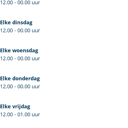
f
r
c
12.00 - 00.00 uur
e
f
t
c
e
G
Elke dinsdag
t
c
a
12.00 - 00.00 uur
G
t
m
a
G
e
m
a
Elke woensdag
e
m
12.00 - 00.00 uur
e
Elke donderdag
12.00 - 00.00 uur
Elke vrijdag
12.00 - 01.00 uur