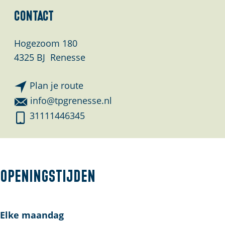
Contact
Hogezoom 180
4325 BJ
Renesse
n
Plan je route
a
n
info@tpgrenesse.nl
a
a
T
31111446345
r
a
h
T
r
e
h
T
P
e
h
e
Openingstijden
P
e
r
e
P
f
r
e
e
Elke maandag