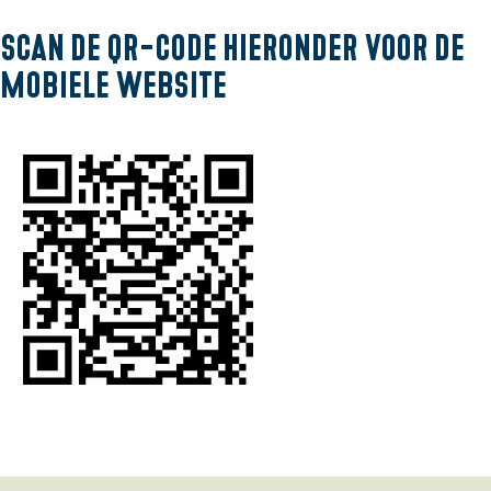
a
Scan de QR-code hieronder voor de
g
mobiele website
e