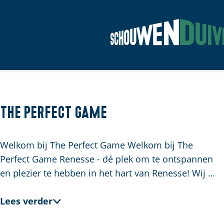
G
a
n
a
a
The Perfect Game
r
d
Welkom bij The Perfect Game Welkom bij The
e
Perfect Game Renesse - dé plek om te ontspannen
h
en plezier te hebben in het hart van Renesse! Wij …
o
m
Lees verder
e
p