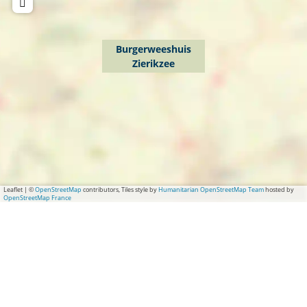
Burgerweeshuis
Zierikzee
Leaflet
|
©
OpenStreetMap
contributors, Tiles style by
Humanitarian OpenStreetMap Team
hosted by
OpenStreetMap France