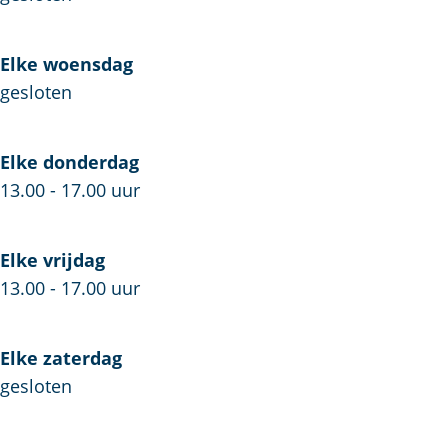
h
s
i
u
h
s
i
u
Z
Elke woensdag
s
i
i
gesloten
Z
s
e
i
Z
r
Elke donderdag
e
i
i
13.00 - 17.00 uur
r
e
k
i
r
z
k
i
e
Elke vrijdag
z
k
e
13.00 - 17.00 uur
e
z
e
e
Elke zaterdag
e
gesloten