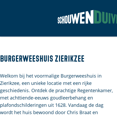
G
a
n
a
a
Burgerweeshuis Zierikzee
r
d
Welkom bij het voormalige Burgerweeshuis in
e
Zierikzee, een unieke locatie met een rijke
h
geschiedenis. Ontdek de prachtige Regentenkamer,
o
met achttiende-eeuws goudleerbehang en
m
plafondschilderingen uit 1628. Vandaag de dag
e
wordt het huis bewoond door Chris Braat en
p