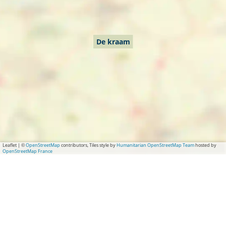
De kraam
Leaflet
|
©
OpenStreetMap
contributors, Tiles style by
Humanitarian OpenStreetMap Team
hosted by
OpenStreetMap France