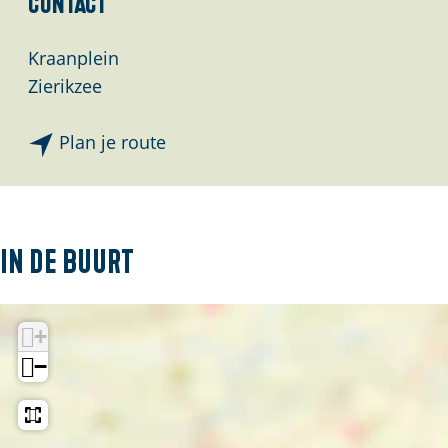
Contact
l
a
Kraanplein
n
Zierikzee
d
s
n
Plan je route
a
a
r
D
In de buurt
e
k
+
r
a
−
a
m